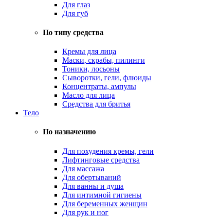
Для глаз
Для губ
По типу средства
Кремы для лица
Маски, скрабы, пилинги
Тоники, лосьоны
Сыворотки, гели, флюиды
Концентраты, ампулы
Масло для лица
Средства для бритья
Тело
По назначению
Для похудения кремы, гели
Лифтинговые средства
Для массажа
Для обертываний
Для ванны и душа
Для интимной гигиены
Для беременных женщин
Для рук и ног