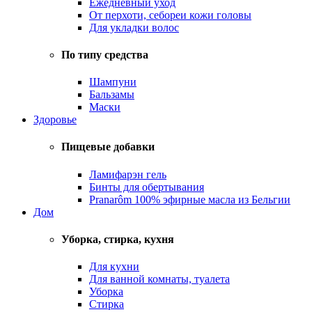
Ежедневный уход
От перхоти, себореи кожи головы
Для укладки волос
По типу средства
Шампуни
Бальзамы
Маски
Здоровье
Пищевые добавки
Ламифарэн гель
Бинты для обертывания
Pranarôm 100% эфирные масла из Бельгии
Дом
Уборка, стирка, кухня
Для кухни
Для ванной комнаты, туалета
Уборка
Стирка