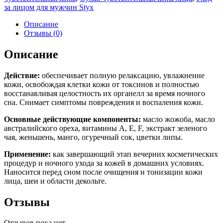
за лицом для мужчин Styx
Описание
Отзывы (0)
Описание
Действие:
обеспечивает полную релаксацию, увлажнение
кожи, освобождая клетки кожи от токсинов и полностью
восстанавливая целостность их органелл за время ночного
сна. Снимает симптомы повреждения и воспаления кожи.
Основные действующие компоненты:
масло жожоба, масло
австралийского ореха, витамины A, E, F, экстракт зеленого
чая, женьшень, манго, огуречный сок, цветки липы.
Применение:
как завершающий этап вечерних косметических
процедур и ночного ухода за кожей в домашних условиях.
Наносится перед сном после очищения и тонизации кожи
лица, шеи и области декольте.
Отзывы
Отзывов пока нет.