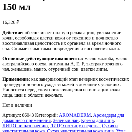
150 мл
16,326
₽
Действие:
обеспечивает полную релаксацию, увлажнение
кожи, освобождая клетки кожи от токсинов и полностью
восстанавливая целостность их органелл за время ночного
сна. Снимает симптомы повреждения и воспаления кожи.
Основные действующие компоненты:
масло жожоба, масло
австралийского ореха, витамины A, E, F, экстракт зеленого
чая, женьшень, манго, огуречный сок, цветки липы.
Применение:
как завершающий этап вечерних косметических
процедур и ночного ухода за кожей в домашних условиях.
Наносится перед сном после очищения и тонизации кожи
лица, шеи и области декольте.
Нет в наличии
Артикул:
86043
Категорий:
AROMADERM
,
Аромадерм для
домашнего применения
,
Зеленый чай
,
Кремы для лица
,
ЛИЦО по назначению
,
ЛИЦО по типу средства
,
Сухая и
чувствительная кожа
,
Сухая чувствительная кожа лица
,
Уход