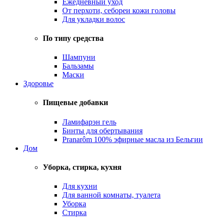
Ежедневный уход
От перхоти, себореи кожи головы
Для укладки волос
По типу средства
Шампуни
Бальзамы
Маски
Здоровье
Пищевые добавки
Ламифарэн гель
Бинты для обертывания
Pranarôm 100% эфирные масла из Бельгии
Дом
Уборка, стирка, кухня
Для кухни
Для ванной комнаты, туалета
Уборка
Стирка