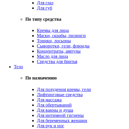
Для глаз
Для губ
По типу средства
Кремы для лица
Маски, скрабы, пилинги
Тоники, лосьоны
Сыворотки, гели, флюиды
Концентраты, ампулы
Масло для лица
Средства для бритья
Тело
По назначению
Для похудения кремы, гели
Лифтинговые средства
Для массажа
Для обертываний
Для ванны и душа
Для интимной гигиены
Для беременных женщин
Для рук и ног