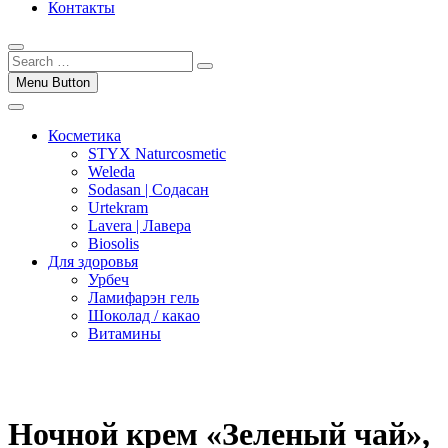
Контакты
Menu Button
Косметика
STYX Naturcosmetic
Weleda
Sodasan | Содасан
Urtekram
Lavera | Лавера
Biosolis
Для здоровья
Урбеч
Ламифарэн гель
Шоколад / какао
Витамины
Ночной крем «Зеленый чай»,