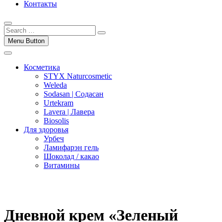
Контакты
Menu Button
Косметика
STYX Naturcosmetic
Weleda
Sodasan | Содасан
Urtekram
Lavera | Лавера
Biosolis
Для здоровья
Урбеч
Ламифарэн гель
Шоколад / какао
Витамины
Дневной крем «Зеленый