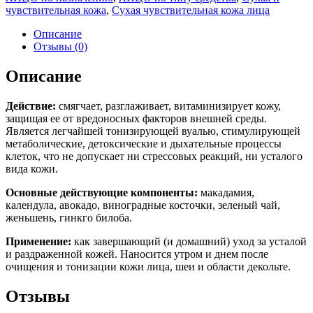
чувствительная кожа
,
Сухая чувствительная кожа лица
Описание
Отзывы (0)
Описание
Действие:
смягчает, разглаживает, витаминизирует кожу,
защищая ее от вредоносных факторов внешней среды.
Является легчайшей тонизирующей вуалью, стимулирующей
метаболические, детоксические и дыхательные процессы
клеток, что не допускает ни стрессовых реакций, ни усталого
вида кожи.
Основные действующие компоненты:
макадамия,
календула, авокадо, виноградные косточки, зеленый чай,
женьшень, гинкго билоба.
Применение:
как завершающий (и домашний) уход за усталой
и раздраженной кожей. Наносится утром и днем после
очищения и тонизации кожи лица, шеи и области декольте.
Отзывы