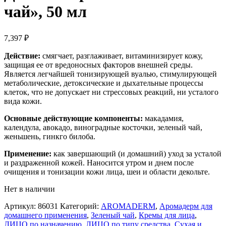
чай», 50 мл
7,397
₽
Действие:
смягчает, разглаживает, витаминизирует кожу,
защищая ее от вредоносных факторов внешней среды.
Является легчайшей тонизирующей вуалью, стимулирующей
метаболические, детоксические и дыхательные процессы
клеток, что не допускает ни стрессовых реакций, ни усталого
вида кожи.
Основные действующие компоненты:
макадамия,
календула, авокадо, виноградные косточки, зеленый чай,
женьшень, гинкго билоба.
Применение:
как завершающий (и домашний) уход за усталой
и раздраженной кожей. Наносится утром и днем после
очищения и тонизации кожи лица, шеи и области декольте.
Нет в наличии
Артикул:
86031
Категорий:
AROMADERM
,
Аромадерм для
домашнего применения
,
Зеленый чай
,
Кремы для лица
,
ЛИЦО по назначению
,
ЛИЦО по типу средства
,
Сухая и