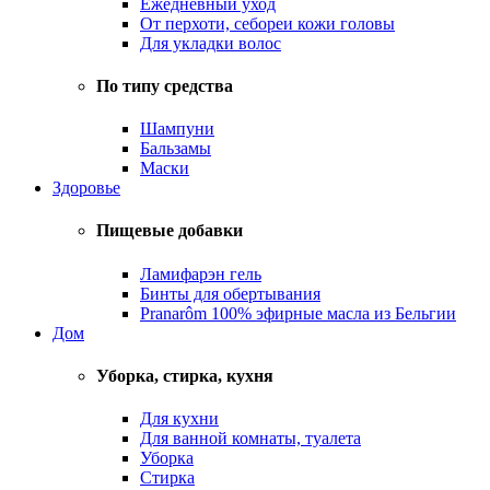
Ежедневный уход
От перхоти, себореи кожи головы
Для укладки волос
По типу средства
Шампуни
Бальзамы
Маски
Здоровье
Пищевые добавки
Ламифарэн гель
Бинты для обертывания
Pranarôm 100% эфирные масла из Бельгии
Дом
Уборка, стирка, кухня
Для кухни
Для ванной комнаты, туалета
Уборка
Стирка