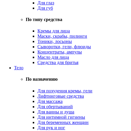
Для глаз
Для губ
По типу средства
Кремы для лица
Маски, скрабы, пилинги
Тоники, лосьоны
Сыворотки, гели, флюиды
Концентраты, ампулы
Масло для лица
Средства для бритья
Тело
По назначению
Для похудения кремы, гели
Лифтинговые средства
Для массажа
Для обертываний
Для ванны и душа
Для интимной гигиены
Для беременных женщин
Для рук и ног