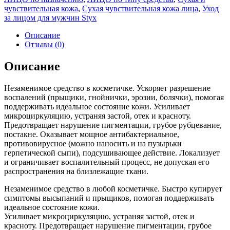
чувствительная кожа
,
Сухая чувствительная кожа лица
,
Уход
за лицом для мужчин Styx
Описание
Отзывы (0)
Описание
Незаменимое средство в косметичке. Ускоряет разрешение
воспалений (прыщики, гнойнички, эрозии, болячки), помогая
поддерживать идеальное состояние кожи. Усиливает
микроциркуляцию, устраняя застой, отек и красноту.
Предотвращает нарушение пигментации, грубое рубцевание,
постакне. Оказывает мощное антибактериальное,
противовирусное (можно наносить и на пузырьки
герпетической сыпи), подсушивающее действие. Локализует
и ограничивает воспалительный процесс, не допуская его
распространения на близлежащие ткани.
Незаменимое средство в любой косметичке. Быстро купирует
симптомы высыпаний и прыщиков, помогая поддерживать
идеальное состояние кожи.
Усиливает микроциркуляцию, устраняя застой, отек и
красноту. Предотвращает нарушение пигментации, грубое