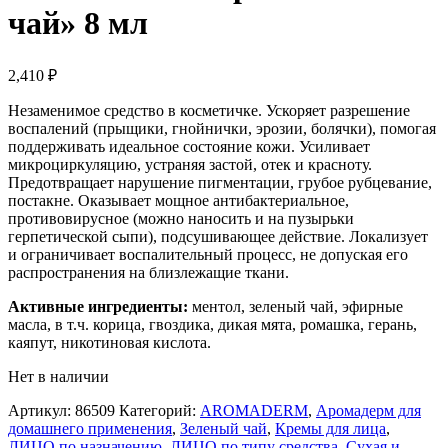
чай» 8 мл
2,410
₽
Незаменимое средство в косметичке. Ускоряет разрешение
воспалений (прыщики, гнойнички, эрозии, болячки), помогая
поддерживать идеальное состояние кожи. Усиливает
микроциркуляцию, устраняя застой, отек и красноту.
Предотвращает нарушение пигментации, грубое рубцевание,
постакне. Оказывает мощное антибактериальное,
противовирусное (можно наносить и на пузырьки
герпетической сыпи), подсушивающее действие. Локализует
и ограничивает воспалительный процесс, не допуская его
распространения на близлежащие ткани.
Активные ингредиенты:
ментол, зеленый чай, эфирные
масла, в т.ч. корица, гвоздика, дикая мята, ромашка, герань,
каяпут, никотиновая кислота.
Нет в наличии
Артикул:
86509
Категорий:
AROMADERM
,
Аромадерм для
домашнего применения
,
Зеленый чай
,
Кремы для лица
,
ЛИЦО по назначению
,
ЛИЦО по типу средства
,
Сухая и