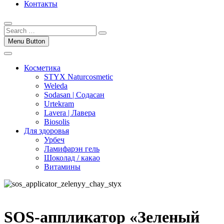
Контакты
Menu Button
Косметика
STYX Naturcosmetic
Weleda
Sodasan | Содасан
Urtekram
Lavera | Лавера
Biosolis
Для здоровья
Урбеч
Ламифарэн гель
Шоколад / какао
Витамины
SOS-аппликатор «Зеленый