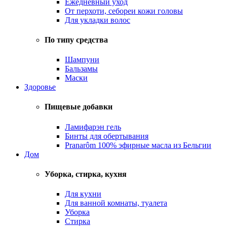
Ежедневный уход
От перхоти, себореи кожи головы
Для укладки волос
По типу средства
Шампуни
Бальзамы
Маски
Здоровье
Пищевые добавки
Ламифарэн гель
Бинты для обертывания
Pranarôm 100% эфирные масла из Бельгии
Дом
Уборка, стирка, кухня
Для кухни
Для ванной комнаты, туалета
Уборка
Стирка