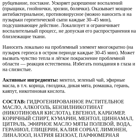
рубцевание, постакне. Ускоряет разрешение воспалений
(прыщики, гнойнички, эрозии, болячки). Оказывает мощное
антибактериальное, противовирусное (можно наносить и на
пузырьки герпетической сыпи каждые 30–45 мин),
подсушивающее действие. Локализует и ограничивает
воспалительный процесс, не допуская его распространения на
близлежащие ткани.
Наносить локально на проблемный элемент многократно (на
пузырек герпеса в остром периоде каждые 30-45 мин). Может
вызвать чувство тепла и лёгкое покраснение проблемной
области — реакция естественна. Избегать попадания в глаза и
на слизистые.
Активные ингредиенты:
ментол, зеленый чай, эфирные
масла, в т.ч. корица, гвоздика, дикая мята, ромашка, герань,
каяпут, никотиновая кислота.
СОСТАВ:
ГИДРОГЕНИРОВАННОЕ РАСТИТЕЛЬНОЕ
МАСЛО, АЛКОГОЛЬ, БЕНЗИЛНИКОТИНАТ
(НИКОТИНОВАЯ КИСЛОТА), ЕВГЕНОЛ, КАРБОМЕР,
КОРИЧНЫЙ СПИРТ, КУМАРИН, МЕНТОЛ, ЦИННАМАЛ,
ЦИТРАЛЬ, ЭФИРНОЕ МАСЛО МЯТЫ ПОЛЕВОЙ, ВОДА,
ГЕРАНИОЛ, ГЛИЦЕРИН, КАЛИЯ СОРБАТ, ЛИМОНЕН,
ЛИНАЛООЛ, НАТРИЯ БЕНЗОАТ, ПАРФЮМЕРНАЯ