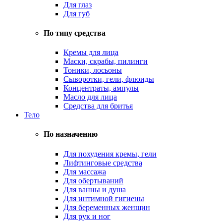
Для глаз
Для губ
По типу средства
Кремы для лица
Маски, скрабы, пилинги
Тоники, лосьоны
Сыворотки, гели, флюиды
Концентраты, ампулы
Масло для лица
Средства для бритья
Тело
По назначению
Для похудения кремы, гели
Лифтинговые средства
Для массажа
Для обертываний
Для ванны и душа
Для интимной гигиены
Для беременных женщин
Для рук и ног