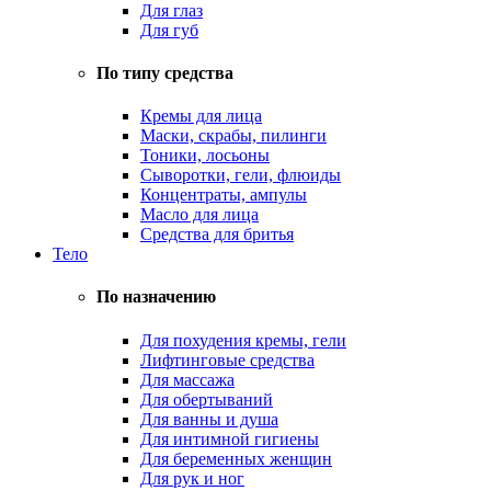
Для глаз
Для губ
По типу средства
Кремы для лица
Маски, скрабы, пилинги
Тоники, лосьоны
Сыворотки, гели, флюиды
Концентраты, ампулы
Масло для лица
Средства для бритья
Тело
По назначению
Для похудения кремы, гели
Лифтинговые средства
Для массажа
Для обертываний
Для ванны и душа
Для интимной гигиены
Для беременных женщин
Для рук и ног