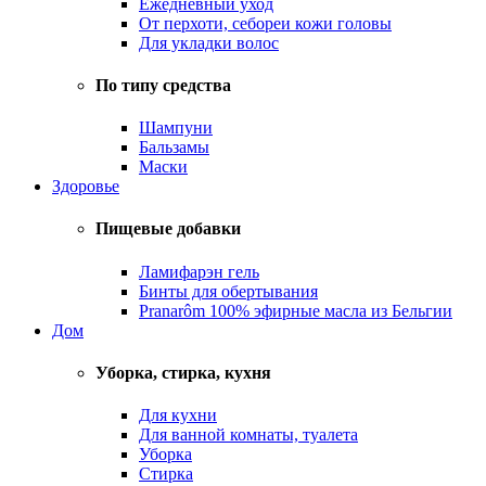
Ежедневный уход
От перхоти, себореи кожи головы
Для укладки волос
По типу средства
Шампуни
Бальзамы
Маски
Здоровье
Пищевые добавки
Ламифарэн гель
Бинты для обертывания
Pranarôm 100% эфирные масла из Бельгии
Дом
Уборка, стирка, кухня
Для кухни
Для ванной комнаты, туалета
Уборка
Стирка