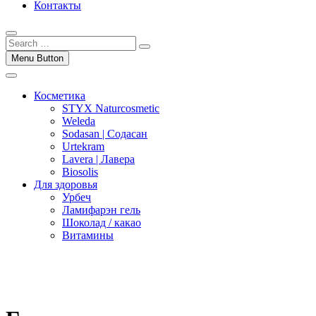
Контакты
Menu Button
Косметика
STYX Naturcosmetic
Weleda
Sodasan | Содасан
Urtekram
Lavera | Лавера
Biosolis
Для здоровья
Урбеч
Ламифарэн гель
Шоколад / какао
Витамины