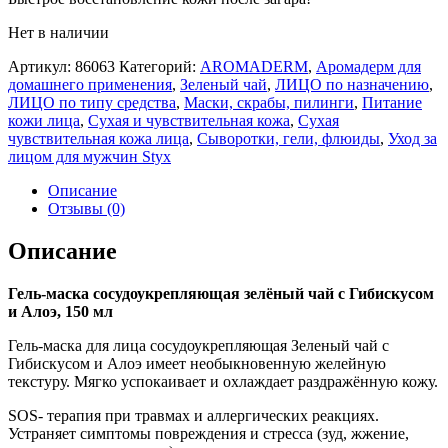
Нет в наличии
Артикул:
86063
Категорий:
AROMADERM
,
Аромадерм для
домашнего применения
,
Зеленый чай
,
ЛИЦО по назначению
,
ЛИЦО по типу средства
,
Маски, скрабы, пилинги
,
Питание
кожи лица
,
Сухая и чувствительная кожа
,
Сухая
чувствительная кожа лица
,
Сыворотки, гели, флюиды
,
Уход за
лицом для мужчин Styx
Описание
Отзывы (0)
Описание
Гель-маска сосудоукрепляющая зелёный чай с Гибискусом
и Алоэ, 150 мл
Гель-маска для лица сосудоукрепляющая Зеленый чай с
Гибискусом и Алоэ имеет необыкновенную желейную
текстуру. Мягко успокаивает и охлаждает раздражённую кожу.
SOS- терапия при травмах и аллергических реакциях.
Устраняет симптомы повреждения и стресса (зуд, жжение,