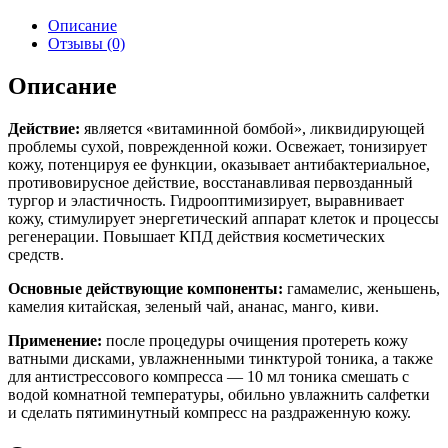
Описание
Отзывы (0)
Описание
Действие:
является «витаминной бомбой», ликвидирующей
проблемы сухой, поврежденной кожи. Освежает, тонизирует
кожу, потенцируя ее функции, оказывает антибактериальное,
противовирусное действие, восстанавливая первозданный
тургор и эластичность. Гидрооптимизирует, выравнивает
кожу, стимулирует энергетический аппарат клеток и процессы
регенерации. Повышает КПД действия косметических
средств.
Основные действующие компоненты:
гамамелис, женьшень,
камелия китайская, зеленый чай, ананас, манго, киви.
Применение:
после процедуры очищения протереть кожу
ватными дисками, увлажненными тинктурой тоника, а также
для антистрессового компресса — 10 мл тоника смешать с
водой комнатной температуры, обильно увлажнить салфетки
и сделать пятиминутный компресс на раздраженную кожу.