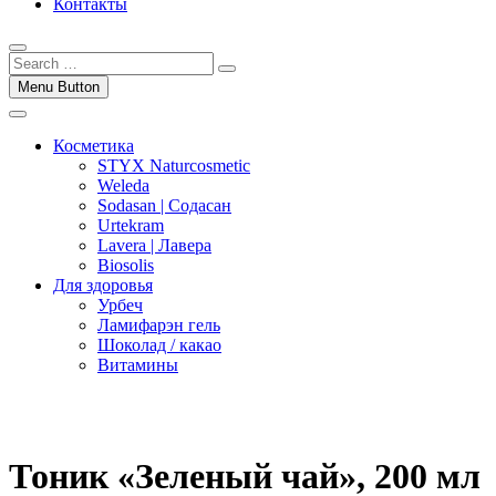
Контакты
Menu Button
Косметика
STYX Naturcosmetic
Weleda
Sodasan | Содасан
Urtekram
Lavera | Лавера
Biosolis
Для здоровья
Урбеч
Ламифарэн гель
Шоколад / какао
Витамины
Тоник «Зеленый чай», 200 мл