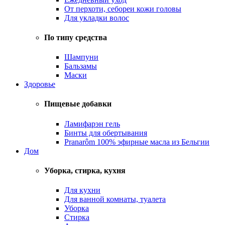
От перхоти, себореи кожи головы
Для укладки волос
По типу средства
Шампуни
Бальзамы
Маски
Здоровье
Пищевые добавки
Ламифарэн гель
Бинты для обертывания
Pranarôm 100% эфирные масла из Бельгии
Дом
Уборка, стирка, кухня
Для кухни
Для ванной комнаты, туалета
Уборка
Стирка