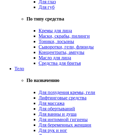
Для глаз
Для губ
По типу средства
Кремы для лица
Маски, скрабы, пилинги
Тоники, лосьоны
Сыворотки, гели, флюиды
Концентраты, ампулы
Масло для лица
Средства для бритья
Тело
По назначению
Для похудения кремы, гели
Лифтинговые средства
Для массажа
Для обертываний
Для ванны и душа
Для интимной гигиены
Для беременных женщин
Для рук и ног