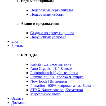
Идеи к праздникам
Подарочные сертификаты
Подарочные наборы
Акции и предложения
Скидки по сроку годности
Нарушенная упаковка
Блог
Бренды
БРЕНДЫ
Kabrita | Детское питание
Amo Organic | Чай & кофе
Ecotoothbrush | Зубные щетки
Etamine du Lys | Уборка & стирка
Now foods | Витамины
Pranarôm | 100% эфирные масла Бельгия
STYX Naturcosmetic | Косметика
Марсельское мыло
Оплата
Доставка