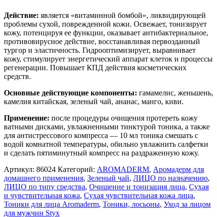
Действие:
является «витаминной бомбой», ликвидирующей
проблемы сухой, поврежденной кожи. Освежает, тонизирует
кожу, потенцируя ее функции, оказывает антибактериальное,
противовирусное действие, восстанавливая первозданный
тургор и эластичность. Гидрооптимизирует, выравнивает
кожу, стимулирует энергетический аппарат клеток и процессы
регенерации. Повышает КПД действия косметических
средств.
Основные действующие компоненты:
гамамелис, женьшень,
камелия китайская, зеленый чай, ананас, манго, киви.
Применение:
после процедуры очищения протереть кожу
ватными дисками, увлажненными тинктурой тоника, а также
для антистрессового компресса — 10 мл тоника смешать с
водой комнатной температуры, обильно увлажнить салфетки
и сделать пятиминутный компресс на раздраженную кожу.
Артикул:
86024
Категорий:
AROMADERM
,
Аромадерм для
домашнего применения
,
Зеленый чай
,
ЛИЦО по назначению
,
ЛИЦО по типу средства
,
Очищение и тонизация лица
,
Сухая
и чувствительная кожа
,
Сухая чувствительная кожа лица
,
Тоники для лица Aromaderm
,
Тоники, лосьоны
,
Уход за лицом
для мужчин Styx