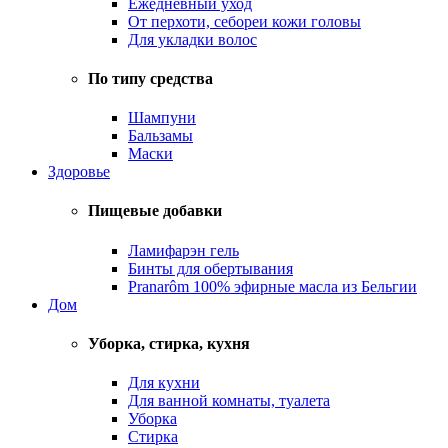
Ежедневный уход
От перхоти, себореи кожи головы
Для укладки волос
По типу средства
Шампуни
Бальзамы
Маски
Здоровье
Пищевые добавки
Ламифарэн гель
Бинты для обертывания
Pranarôm 100% эфирные масла из Бельгии
Дом
Уборка, стирка, кухня
Для кухни
Для ванной комнаты, туалета
Уборка
Стирка