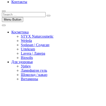
Контакты
Menu Button
Косметика
STYX Naturcosmetic
Weleda
Sodasan | Содасан
Urtekram
Lavera | Лавера
Biosolis
Для здоровья
Урбеч
Ламифарэн гель
Шоколад / какао
Витамины