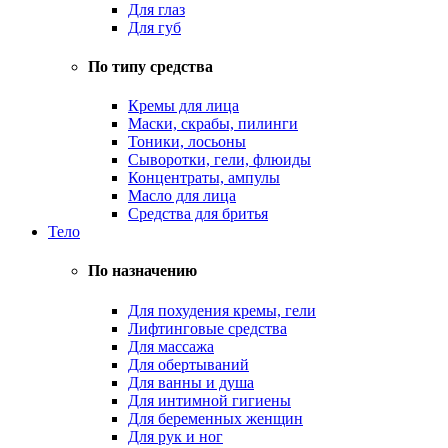
Для глаз
Для губ
По типу средства
Кремы для лица
Маски, скрабы, пилинги
Тоники, лосьоны
Сыворотки, гели, флюиды
Концентраты, ампулы
Масло для лица
Средства для бритья
Тело
По назначению
Для похудения кремы, гели
Лифтинговые средства
Для массажа
Для обертываний
Для ванны и душа
Для интимной гигиены
Для беременных женщин
Для рук и ног