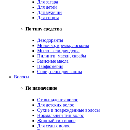
Для загара
Для детей
Для мужчин
Для спорта
По типу средства
Дезодоранты
Молочко, кремы, лосьоны
Мыло, гели для душа
Пилинги, маски, скрабы
Базисные масла
Парфюмерия
Соли, пены для ванны
Волосы
По назначению
От выпадения волос
Для детских волос
Сухие и поврежденные волосы
Нормальный тип волос
Жирный тип волос
Для седых волос