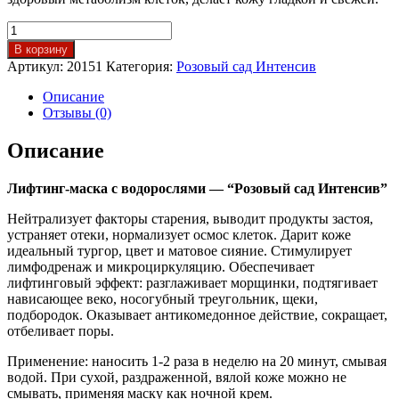
Количество
товара
В корзину
Лифтинг-
Артикул:
20151
Категория:
Розовый сад Интенсив
маска
с
Описание
водорослями
Отзывы (0)
Розовый
сад
Описание
Лифтинг-маска с водорослями — “Розовый сад Интенсив”
Нейтрализует факторы старения, выводит продукты застоя,
устраняет отеки, нормализует осмос клеток. Дарит коже
идеальный тургор, цвет и матовое сияние. Стимулирует
лимфодренаж и микроциркуляцию. Обеспечивает
лифтинговый эффект: разглаживает морщинки, подтягивает
нависающее веко, носогубный треугольник, щеки,
подбородок. Оказывает антикомедонное действие, сокращает,
отбеливает поры.
Применение: наносить 1-2 раза в неделю на 20 минут, смывая
водой. При сухой, раздраженной, вялой коже можно не
смывать, применяя маску как ночной крем.