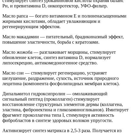
стимулирует синтез уроканиновой кислоты охраняя баланс
Рн, и превитамина D, онкопротектор, УФО-фильтр.
Масло рапса — богато витамином Е и полиненасыщенными
жирными кислотами, обладает увлажняющим и
регенерирующим эффектом.
Масло макадамии — питательный, брадикиназный эффект,
повышение эластичности, борьба с кератозами.
Масло жожоба — разглаживает морщины, стимулирует
обновление клеток, синтез витамина D, нормализует
липосекрецию, антикомедоногенное средство.
Масло сои — стимулирует регенерацию, устраняет
шелушение, раздражение, сухость, источник природного
лецитина (компонента фосфолипидных мембран клеток).
Дипальмитол гидроксипролин — омолаживающий
сигнальный пептид (проколлаген) стимулирует
восстановление структурных элементов дермы (коллагена,
эластина, фибронектина и гликозаминогликанов). Имитирует
фрагмент проколлагена типа I, стимулируя активность
фибробластов в синтезе здоровых волокон упругости.
Активизирует синтез матрикса в 2,5-3 раза. Получается из