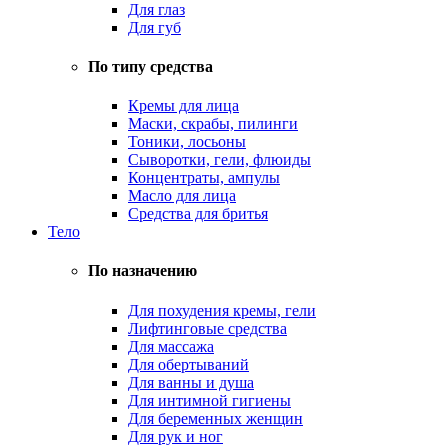
Для глаз
Для губ
По типу средства
Кремы для лица
Маски, скрабы, пилинги
Тоники, лосьоны
Сыворотки, гели, флюиды
Концентраты, ампулы
Масло для лица
Средства для бритья
Тело
По назначению
Для похудения кремы, гели
Лифтинговые средства
Для массажа
Для обертываний
Для ванны и душа
Для интимной гигиены
Для беременных женщин
Для рук и ног