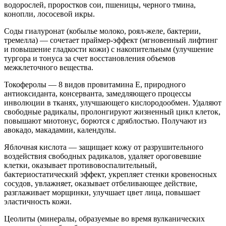
водорослей, проростков сои, пшеницы, черного тмина,
конопли, лососевой икры.
Соды гиалуронат (кобылье молоко, роял-желе, бактерии,
тремелла) — сочетает праймер-эффект (мгновенный лифтинг
и повышение гладкости кожи) с накопительным (улучшение
тургора и тонуса за счет восстановления объемов
межклеточного вещества.
Токоферолы — 8 видов провитамина Е, природного
антиоксиданта, консерванта, замедляющего процессы
инволюции в тканях, улучшающего кислородообмен. Удаляют
свободные радикалы, пролонгируют жизненный цикл клеток,
повышают миотонус, борются с дряблостью. Получают из
авокадо, макадамии, календулы.
Яблочная кислота — защищает кожу от разрушительного
воздействия свободных радикалов, удаляет ороговевшие
клетки, оказывает противовоспалительный,
бактериостатический эффект, укрепляет стенки кровеносных
сосудов, увлажняет, оказывает отбеливающее действие,
разглаживает морщинки, улучшает цвет лица, повышает
эластичность кожи.
Цеолиты (минералы, образуемые во время вулканических