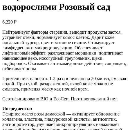
водорослями Розовый сад
6,220
₽
Нейтрализует факторы старения, выводит продукты застоя,
устраняет отеки, нормализует осмос клеток. Дарит коже
идеальный тургор, цвет и матовое сияние. Стимулирует
лимфодренаж и микроциркуляцию. Обеспечивает
лифтинговый эффект: разглаживает морщинки, подтягивает
нависающее веко, носогубный треугольник, щеки,
подбородок. Оказывает антикомедонное действие, сокращает,
отбеливает поры.
Применение: наносить 1-2 раза в неделю на 20 минут, смывая
водой. При сухой, раздраженной, вялой коже можно не
смывать, применяя маску как ночной крем.
Сертифицировано BIO и EcoCert. Противопоказаний нет.
Ингредиенты:
Эфирное масло розы дамасской — активирует обновление
коллагена, эластина, гиалуроновой кислоты, антисептик,
ангиопротектор, улучшает микроциркуляцию, налаживает
здоровый метаболизм клеток, делает кожу гладкой и свежей.