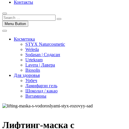
Контакты
Menu Button
Косметика
STYX Naturcosmetic
Weleda
Sodasan | Содасан
Urtekram
Lavera | Лавера
Biosolis
Для здоровья
Урбеч
Ламифарэн гель
Шоколад / какао
Витамины
Лифтинг-маска с