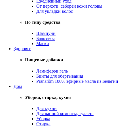
Ежедневный уход
От перхоти, себореи кожи головы
Для укладки волос
По типу средства
Шампуни
Бальзамы
Маски
Здоровье
Пищевые добавки
Ламифарэн гель
Бинты для обертывания
Pranarôm 100% эфирные масла из Бельгии
Дом
Уборка, стирка, кухня
Для кухни
Для ванной комнаты, туалета
Уборка
Стирка