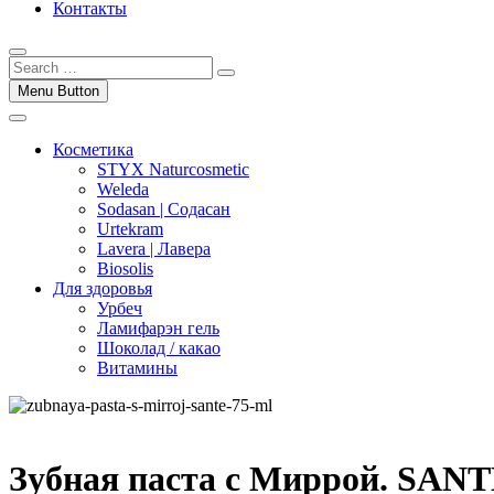
Контакты
Menu Button
Косметика
STYX Naturcosmetic
Weleda
Sodasan | Содасан
Urtekram
Lavera | Лавера
Biosolis
Для здоровья
Урбеч
Ламифарэн гель
Шоколад / какао
Витамины
Зубная паста с Миррой. SANT