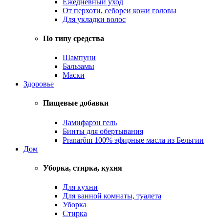
Ежедневный уход
От перхоти, себореи кожи головы
Для укладки волос
По типу средства
Шампуни
Бальзамы
Маски
Здоровье
Пищевые добавки
Ламифарэн гель
Бинты для обертывания
Pranarôm 100% эфирные масла из Бельгии
Дом
Уборка, стирка, кухня
Для кухни
Для ванной комнаты, туалета
Уборка
Стирка