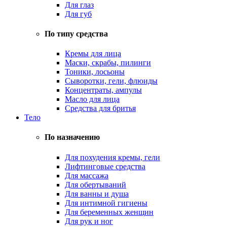
Для глаз
Для губ
По типу средства
Кремы для лица
Маски, скрабы, пилинги
Тоники, лосьоны
Сыворотки, гели, флюиды
Концентраты, ампулы
Масло для лица
Средства для бритья
Тело
По назначению
Для похудения кремы, гели
Лифтинговые средства
Для массажа
Для обертываний
Для ванны и душа
Для интимной гигиены
Для беременных женщин
Для рук и ног