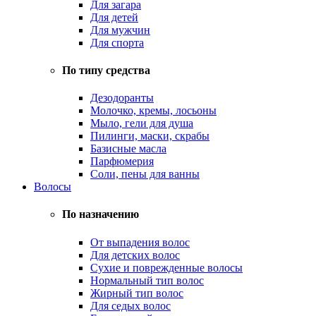
Для загара
Для детей
Для мужчин
Для спорта
По типу средства
Дезодоранты
Молочко, кремы, лосьоны
Мыло, гели для душа
Пилинги, маски, скрабы
Базисные масла
Парфюмерия
Соли, пены для ванны
Волосы
По назначению
От выпадения волос
Для детских волос
Сухие и поврежденные волосы
Нормальный тип волос
Жирный тип волос
Для седых волос