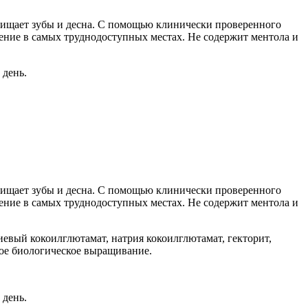
щищает зубы и десна. С помощью клинически проверенного
щение в самых труднодоступных местах. Не содержит ментола и
 день.
щищает зубы и десна. С помощью клинически проверенного
щение в самых труднодоступных местах. Не содержит ментола и
иевый кокоилглютамат, натрия кокоилглютамат, гекторит,
емое биологическое выращивание.
 день.