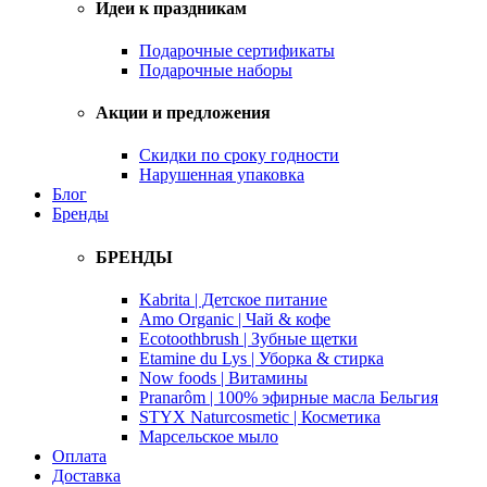
Идеи к праздникам
Подарочные сертификаты
Подарочные наборы
Акции и предложения
Скидки по сроку годности
Нарушенная упаковка
Блог
Бренды
БРЕНДЫ
Kabrita | Детское питание
Amo Organic | Чай & кофе
Ecotoothbrush | Зубные щетки
Etamine du Lys | Уборка & стирка
Now foods | Витамины
Pranarôm | 100% эфирные масла Бельгия
STYX Naturcosmetic | Косметика
Марсельское мыло
Оплата
Доставка