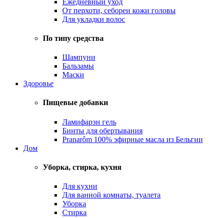
Ежедневный уход
От перхоти, себореи кожи головы
Для укладки волос
По типу средства
Шампуни
Бальзамы
Маски
Здоровье
Пищевые добавки
Ламифарэн гель
Бинты для обертывания
Pranarôm 100% эфирные масла из Бельгии
Дом
Уборка, стирка, кухня
Для кухни
Для ванной комнаты, туалета
Уборка
Стирка