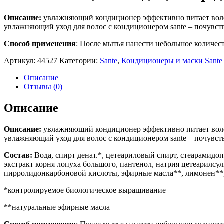
Описание:
увлажняющий кондиционер эффективно питает воло
увлажняющий уход для волос с кондиционером sante – почувст
Способ применения
: После мытья нанести небольшое количест
Артикул:
44527
Категории:
Sante
,
Кондиционеры и маски Sante
Описание
Отзывы (0)
Описание
Описание:
увлажняющий кондиционер эффективно питает воло
увлажняющий уход для волос с кондиционером sante – почувст
Состав:
Вода, спирт денат.*, цетеариловый спирт, стеарамидоп
экстракт корня лопуха большого, пантенол, натрия цетеарилсул
пирролидонкарбоновой кислоты, эфирные масла**, лимонен**,
*контролируемое биологическое выращивание
**натуральные эфирные масла