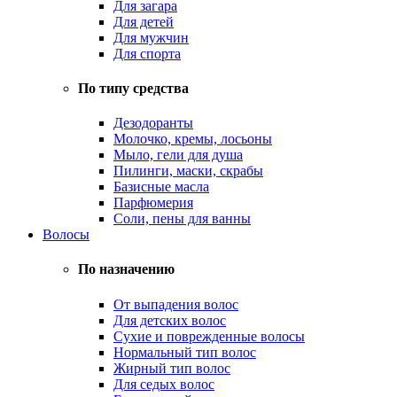
Для загара
Для детей
Для мужчин
Для спорта
По типу средства
Дезодоранты
Молочко, кремы, лосьоны
Мыло, гели для душа
Пилинги, маски, скрабы
Базисные масла
Парфюмерия
Соли, пены для ванны
Волосы
По назначению
От выпадения волос
Для детских волос
Сухие и поврежденные волосы
Нормальный тип волос
Жирный тип волос
Для седых волос