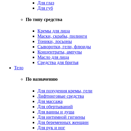
Для глаз
Для губ
По типу средства
Кремы для лица
Маски, скрабы, пилинги
Тоники, лосьоны
Сыворотки, гели, флюиды
Концентраты, ампулы
Масло для лица
Средства для бритья
Тело
По назначению
Для похудения кремы, гели
Лифтинговые средства
Для массажа
Для обертываний
Для ванны и душа
Для интимной гигиены
Для беременных женщин
Для рук и ног