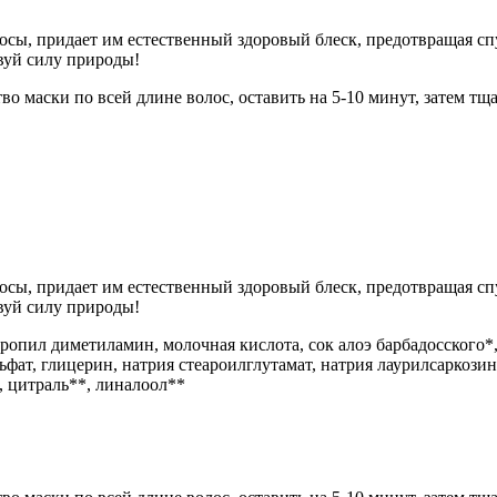
сы, придает им естественный здоровый блеск, предотвращая сп
вуй силу природы!
во маски по всей длине волос, оставить на 5-10 минут, затем тщ
сы, придает им естественный здоровый блеск, предотвращая сп
вуй силу природы!
ропил диметиламин, молочная кислота, сок алоэ барбадосского*, 
ьфат, глицерин, натрия стеароилглутамат, натрия лаурилсаркозин
 цитраль**, линалоол**