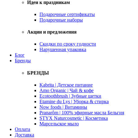
Идеи к праздникам
Подарочные сертификаты
Подарочные наборы
Акции и предложения
Скидки по сроку годности
Нарушенная упаковка
Блог
Бренды
БРЕНДЫ
Kabrita | Детское питание
Amo Organic | Чай & кофе
Ecotoothbrush | Зубные щетки
Etamine du Lys | Уборка & стирка
Now foods | Витамины
Pranarôm | 100% эфирные масла Бельгия
STYX Naturcosmetic | Косметика
Марсельское мыло
Оплата
Доставка