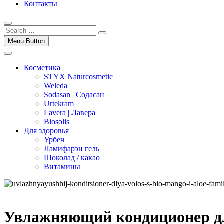
Контакты
Menu Button
Косметика
STYX Naturcosmetic
Weleda
Sodasan | Содасан
Urtekram
Lavera | Лавера
Biosolis
Для здоровья
Урбеч
Ламифарэн гель
Шоколад / какао
Витамины
Увлажняющий кондиционер дл