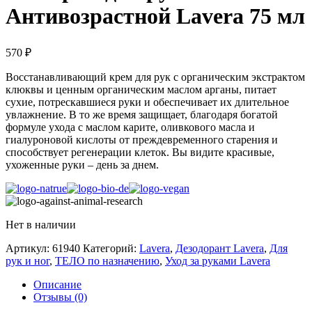
Антивозрастной Lavera 75 мл
570
₽
Восстанавливающий крем для рук с органическим экстрактом
клюквы и ценным органическим маслом арганы, питает
сухие, потрескавшиеся руки и обеспечивает их длительное
увлажнение. В то же время защищает, благодаря богатой
формуле ухода с маслом карите, оливкового масла и
гиалуроновой кислоты от преждевременного старения и
способствует регенерации клеток. Вы видите красивые,
ухоженные руки – день за днем.
Нет в наличии
Артикул:
61940
Категорий:
Lavera
,
Дезодорант Lavera
,
Для
рук и ног
,
ТЕЛО по назначению
,
Уход за руками Lavera
Описание
Отзывы (0)