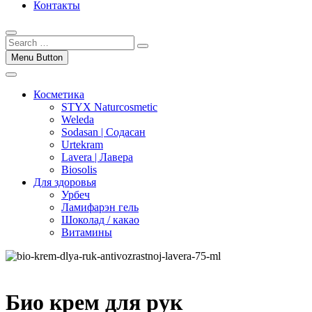
Контакты
Menu Button
Косметика
STYX Naturcosmetic
Weleda
Sodasan | Содасан
Urtekram
Lavera | Лавера
Biosolis
Для здоровья
Урбеч
Ламифарэн гель
Шоколад / какао
Витамины
Био крем для рук