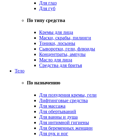
Для глаз
Для губ
По типу средства
Кремы для лица
Маски, скрабы, пилинги
Тоники, лосьоны
Сыворотки, гели, флюиды
Концентраты, ампулы
Масло для лица
Средства для бритья
Тело
По назначению
Для похудения кремы, гели
Лифтинговые средства
Для массажа
Для обертываний
Для ванны и душа
Для интимной гигиены
Для беременных женщин
Для рук и ног