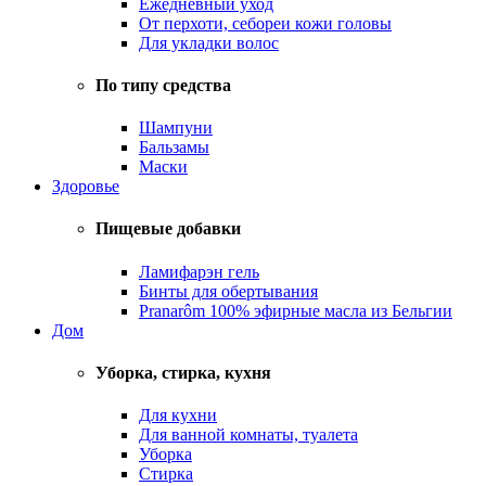
Ежедневный уход
От перхоти, себореи кожи головы
Для укладки волос
По типу средства
Шампуни
Бальзамы
Маски
Здоровье
Пищевые добавки
Ламифарэн гель
Бинты для обертывания
Pranarôm 100% эфирные масла из Бельгии
Дом
Уборка, стирка, кухня
Для кухни
Для ванной комнаты, туалета
Уборка
Стирка