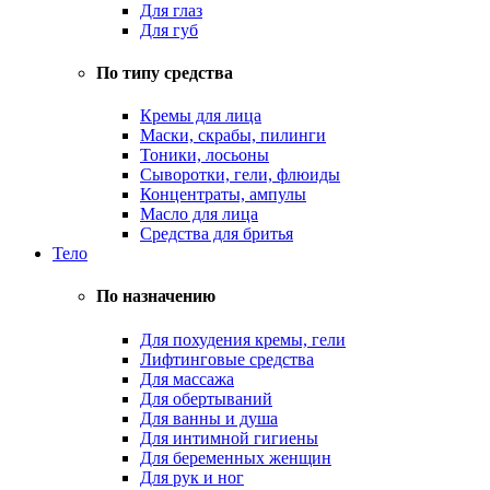
Для глаз
Для губ
По типу средства
Кремы для лица
Маски, скрабы, пилинги
Тоники, лосьоны
Сыворотки, гели, флюиды
Концентраты, ампулы
Масло для лица
Средства для бритья
Тело
По назначению
Для похудения кремы, гели
Лифтинговые средства
Для массажа
Для обертываний
Для ванны и душа
Для интимной гигиены
Для беременных женщин
Для рук и ног