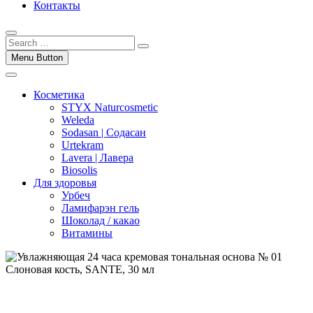
Контакты
Menu Button
Косметика
STYX Naturcosmetic
Weleda
Sodasan | Содасан
Urtekram
Lavera | Лавера
Biosolis
Для здоровья
Урбеч
Ламифарэн гель
Шоколад / какао
Витамины