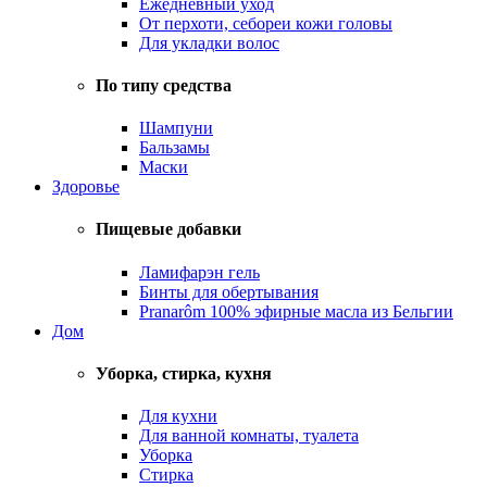
Ежедневный уход
От перхоти, себореи кожи головы
Для укладки волос
По типу средства
Шампуни
Бальзамы
Маски
Здоровье
Пищевые добавки
Ламифарэн гель
Бинты для обертывания
Pranarôm 100% эфирные масла из Бельгии
Дом
Уборка, стирка, кухня
Для кухни
Для ванной комнаты, туалета
Уборка
Стирка