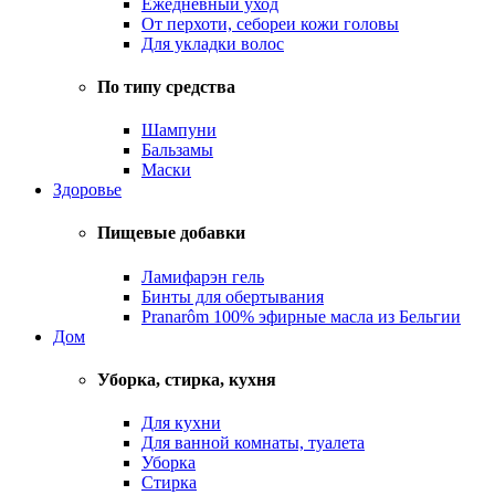
Ежедневный уход
От перхоти, себореи кожи головы
Для укладки волос
По типу средства
Шампуни
Бальзамы
Маски
Здоровье
Пищевые добавки
Ламифарэн гель
Бинты для обертывания
Pranarôm 100% эфирные масла из Бельгии
Дом
Уборка, стирка, кухня
Для кухни
Для ванной комнаты, туалета
Уборка
Стирка