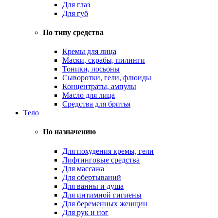
Для глаз
Для губ
По типу средства
Кремы для лица
Маски, скрабы, пилинги
Тоники, лосьоны
Сыворотки, гели, флюиды
Концентраты, ампулы
Масло для лица
Средства для бритья
Тело
По назначению
Для похудения кремы, гели
Лифтинговые средства
Для массажа
Для обертываний
Для ванны и душа
Для интимной гигиены
Для беременных женщин
Для рук и ног