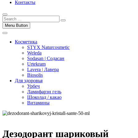
Контакты
Menu Button
Косметика
STYX Naturcosmetic
Weleda
Sodasan | Содасан
Urtekram
Lavera | Лавера
Biosolis
Для здоровья
Урбеч
Ламифарэн гель
Шоколад / какао
Витамины
Дезодорант шариковый