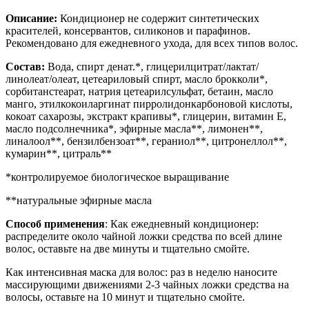
Описание:
Кондиционер не содержит синтетических
красителей, консервантов, силиконов и парафинов.
Рекомендовано для ежедневного ухода, для всех типов волос.
Состав:
Вода, спирт денат.*, глицерилцитрат/лактат/
линолеат/олеат, цетеариловый спирт, масло брокколи*,
сорбитанстеарат, натрия цетеарилсульфат, бетаин, масло
манго, этилкокоиларгинат пирролидонкарбоновой кислоты,
кокоат сахарозы, экстракт крапивы*, глицерин, витамин Е,
масло подсолнечника*, эфирные масла**, лимонен**,
линалоол**, бензилбензоат**, гераниол**, цитронеллол**,
кумарин**, цитраль**
*контролируемое биологическое выращивание
**натуральные эфирные масла
Способ применения
:
Как ежедневный кондиционер:
распределите около чайной ложки средства по всей длине
волос, оставьте на две минуты и тщательно смойте.
Как интенсивная маска для волос: раз в неделю наносите
массирующими движениями 2-3 чайных ложки средства на
волосы, оставьте на 10 минут и тщательно смойте.