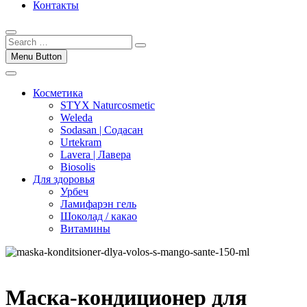
Контакты
Menu Button
Косметика
STYX Naturcosmetic
Weleda
Sodasan | Содасан
Urtekram
Lavera | Лавера
Biosolis
Для здоровья
Урбеч
Ламифарэн гель
Шоколад / какао
Витамины
Маска-кондиционер для