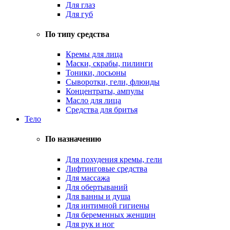
Для глаз
Для губ
По типу средства
Кремы для лица
Маски, скрабы, пилинги
Тоники, лосьоны
Сыворотки, гели, флюиды
Концентраты, ампулы
Масло для лица
Средства для бритья
Тело
По назначению
Для похудения кремы, гели
Лифтинговые средства
Для массажа
Для обертываний
Для ванны и душа
Для интимной гигиены
Для беременных женщин
Для рук и ног