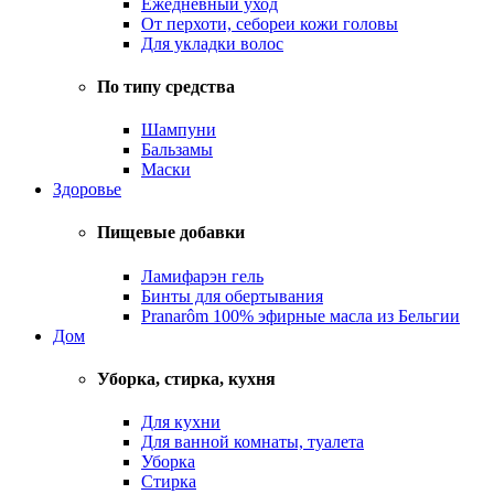
Ежедневный уход
От перхоти, себореи кожи головы
Для укладки волос
По типу средства
Шампуни
Бальзамы
Маски
Здоровье
Пищевые добавки
Ламифарэн гель
Бинты для обертывания
Pranarôm 100% эфирные масла из Бельгии
Дом
Уборка, стирка, кухня
Для кухни
Для ванной комнаты, туалета
Уборка
Стирка