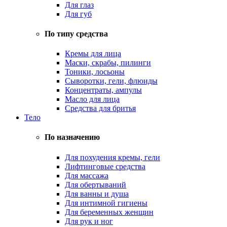
Для глаз
Для губ
По типу средства
Кремы для лица
Маски, скрабы, пилинги
Тоники, лосьоны
Сыворотки, гели, флюиды
Концентраты, ампулы
Масло для лица
Средства для бритья
Тело
По назначению
Для похудения кремы, гели
Лифтинговые средства
Для массажа
Для обертываний
Для ванны и душа
Для интимной гигиены
Для беременных женщин
Для рук и ног