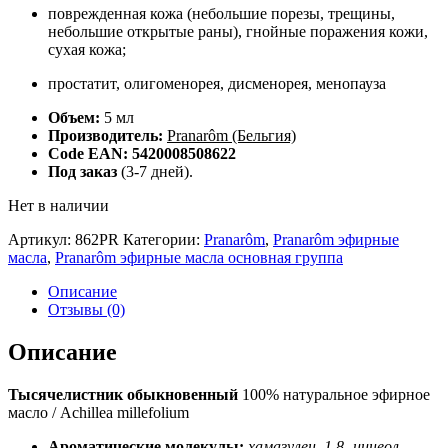
поврежденная кожа (небольшие порезы, трещины,
небольшие открытые раны), гнойные поражения кожи,
сухая кожа;
простатит, олигоменорея, дисменорея, менопауза
Объем:
5 мл
Производитель:
Pranarôm (Бельгия)
Code EAN: 5420008508622
Под заказ
(3-7 дней).
Нет в наличии
Артикул:
862PR
Категории:
Pranarôm
,
Pranarôm эфирные
масла
,
Pranarôm эфирные масла основная группа
Описание
Отзывы (0)
Описание
Тысячелистник обыкновенный
100% натуральное эфирное
масло / Achillea millefolium
Ароматические молекулы:
хамазулен, 1,8- цинеол,