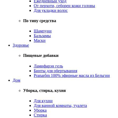
Ежедневный уход
От перхоти, себореи кожи головы
Для укладки волос
По типу средства
Шампуни
Бальзамы
Маски
Здоровье
Пищевые добавки
Ламифарэн гель
Бинты для обертывания
Pranarôm 100% эфирные масла из Бельгии
Дом
Уборка, стирка, кухня
Для кухни
Для ванной комнаты, туалета
Уборка
Стирка