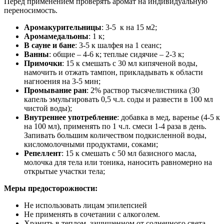
Перед применением проверять аромат на индивидуальную
переносимость.
Аромакурительницы
: 3-5 к на 15 м2;
Аромамедальоны
: 1 к;
В сауне и бане
: 3-5 к шалфея на 1 сеанс;
Ванны
: общие – 4-6 к; теплые сидячие – 2-3 к;
Примочки
: 15 к смешать с 30 мл кипяченой воды,
намочить и отжать тампон, прикладывать к области
нагноения на 3-5 мин;
Промывание ран
: 2% раствор тысячелистника (30
капель эмульгировать 0,5 ч.л. соды и развести в 100 мл
чистой воды);
Внутреннее употребление
: добавка в мед, варенье (4-5 к
на 100 мл), применять по 1 ч.л. смеси 1-4 раза в день.
Запивать большим количеством подкисленной воды,
кисломолочными продуктами, соками;
Репеллент
: 15 к смешать с 50 мл базисного масла,
молочка для тела или тоника, наносить равномерно на
открытые участки тела;
Меры предосторожности:
Не использовать лицам эпилепсией
Не применять в сочетании с алкоголем.
Хранить в теплом, защищенном от солнечного света