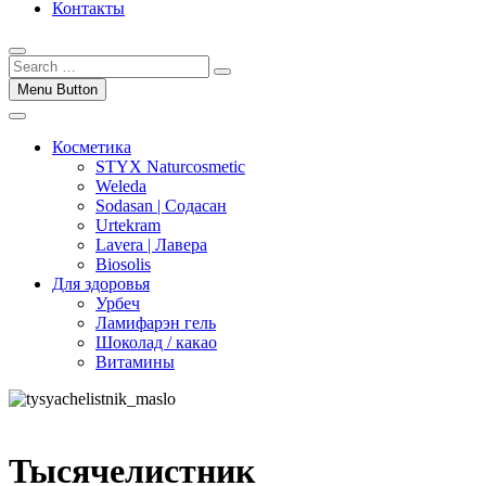
Контакты
Menu Button
Косметика
STYX Naturcosmetic
Weleda
Sodasan | Содасан
Urtekram
Lavera | Лавера
Biosolis
Для здоровья
Урбеч
Ламифарэн гель
Шоколад / какао
Витамины
Тысячелистник