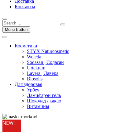
Доставка
Контакты
Menu Button
Косметика
STYX Naturcosmetic
Weleda
Sodasan | Содасан
Urtekram
Lavera | Лавера
Biosolis
Для здоровья
Урбеч
Ламифарэн гель
Шоколад / какао
Витамины
NEW!