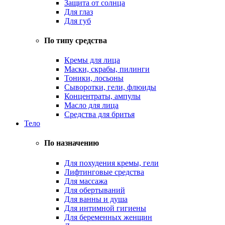
Защита от солнца
Для глаз
Для губ
По типу средства
Кремы для лица
Маски, скрабы, пилинги
Тоники, лосьоны
Сыворотки, гели, флюиды
Концентраты, ампулы
Масло для лица
Средства для бритья
Тело
По назначению
Для похудения кремы, гели
Лифтинговые средства
Для массажа
Для обертываний
Для ванны и душа
Для интимной гигиены
Для беременных женщин