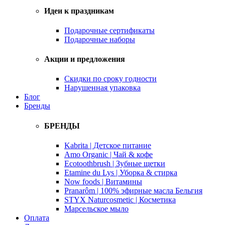
Идеи к праздникам
Подарочные сертификаты
Подарочные наборы
Акции и предложения
Скидки по сроку годности
Нарушенная упаковка
Блог
Бренды
БРЕНДЫ
Kabrita | Детское питание
Amo Organic | Чай & кофе
Ecotoothbrush | Зубные щетки
Etamine du Lys | Уборка & стирка
Now foods | Витамины
Pranarôm | 100% эфирные масла Бельгия
STYX Naturcosmetic | Косметика
Марсельское мыло
Оплата