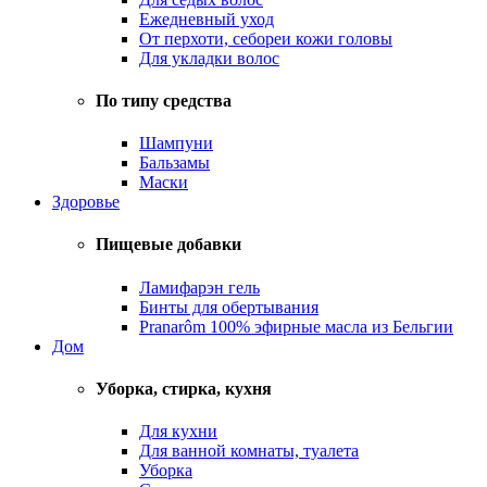
Ежедневный уход
От перхоти, себореи кожи головы
Для укладки волос
По типу средства
Шампуни
Бальзамы
Маски
Здоровье
Пищевые добавки
Ламифарэн гель
Бинты для обертывания
Pranarôm 100% эфирные масла из Бельгии
Дом
Уборка, стирка, кухня
Для кухни
Для ванной комнаты, туалета
Уборка