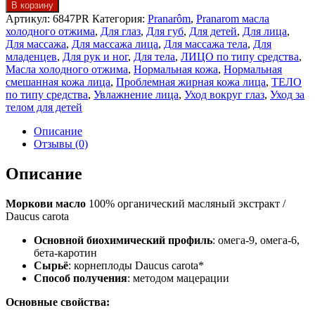
В корзину
Артикул:
6847PR
Категория:
Pranarôm
,
Pranarom масла
холодного отжима
,
Для глаз
,
Для губ
,
Для детей
,
Для лица
,
Для массажа
,
Для массажа лица
,
Для массажа тела
,
Для
младенцев
,
Для рук и ног
,
Для тела
,
ЛИЦО по типу средства
,
Масла холодного отжима
,
Нормальная кожа
,
Нормальная
смешанная кожа лица
,
Проблемная жирная кожа лица
,
ТЕЛО
по типу средства
,
Увлажнение лица
,
Уход вокруг глаз
,
Уход за
телом для детей
Описание
Отзывы (0)
Описание
Моркови масло
100% органический масляный экстракт /
Daucus carota
Основной биохимический профиль
: омега-9, омега-6,
бета-каротин
Сырьё
: корнеплоды Daucus carota*
Способ получения
: методом мацерации
Основные свойства: