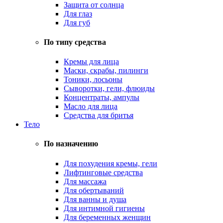
Защита от солнца
Для глаз
Для губ
По типу средства
Кремы для лица
Маски, скрабы, пилинги
Тоники, лосьоны
Сыворотки, гели, флюиды
Концентраты, ампулы
Масло для лица
Средства для бритья
Тело
По назначению
Для похудения кремы, гели
Лифтинговые средства
Для массажа
Для обертываний
Для ванны и душа
Для интимной гигиены
Для беременных женщин