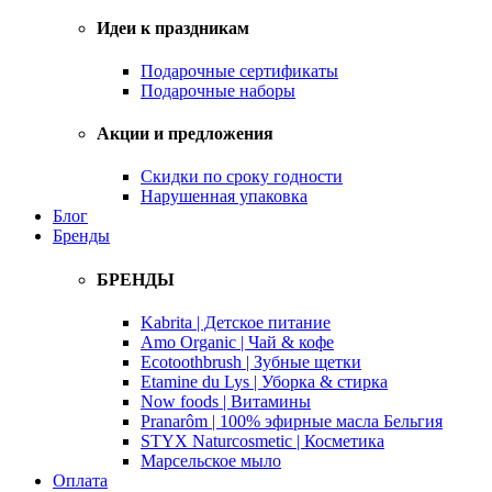
Идеи к праздникам
Подарочные сертификаты
Подарочные наборы
Акции и предложения
Скидки по сроку годности
Нарушенная упаковка
Блог
Бренды
БРЕНДЫ
Kabrita | Детское питание
Amo Organic | Чай & кофе
Ecotoothbrush | Зубные щетки
Etamine du Lys | Уборка & стирка
Now foods | Витамины
Pranarôm | 100% эфирные масла Бельгия
STYX Naturcosmetic | Косметика
Марсельское мыло
Оплата