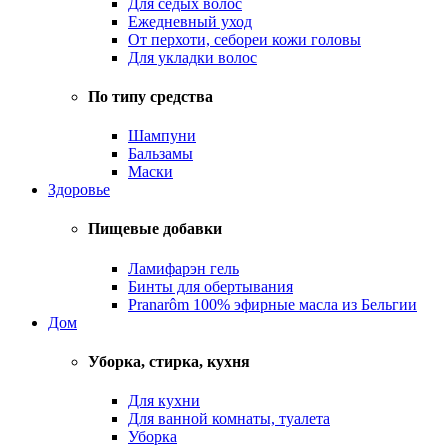
Для седых волос
Ежедневный уход
От перхоти, себореи кожи головы
Для укладки волос
По типу средства
Шампуни
Бальзамы
Маски
Здоровье
Пищевые добавки
Ламифарэн гель
Бинты для обертывания
Pranarôm 100% эфирные масла из Бельгии
Дом
Уборка, стирка, кухня
Для кухни
Для ванной комнаты, туалета
Уборка