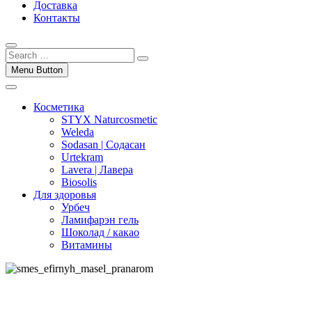
Доставка
Контакты
Menu Button
Косметика
STYX Naturcosmetic
Weleda
Sodasan | Содасан
Urtekram
Lavera | Лавера
Biosolis
Для здоровья
Урбеч
Ламифарэн гель
Шоколад / какао
Витамины