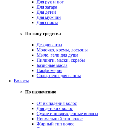
Для рук и ног
Для загара
Для детей
Для мужчин
Для спорта
По типу средства
Дезодоранты
Молочко, кремы, лосьоны
Мыло, гели для душа
Пилинги, маски, скрабы
Базисные масла
Парфюмерия
Соли, пены для ванны
Волосы
По назначению
От выпадения волос
Для детских волос
Сухие и поврежденные волосы
Нормальный тип волос
Жирный тип волос