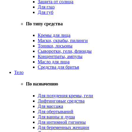
Защита от солнца
Для глаз
Для губ
По типу средства
Кремы для лица
Маски, скрабы, пилинги
Тоники, лосьоны
Сыворотки, гели, флюиды
Концентраты, ампулы
Масло для лица
Средства для бритья
Тело
По назначению
Для похудения кремы, гели
Лифтинговые средства
Для массажа
Для обертываний
Для ванны и душа
Для интимной гигиены
Для беременных женщин