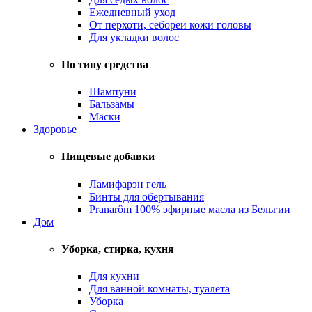
Ежедневный уход
От перхоти, себореи кожи головы
Для укладки волос
По типу средства
Шампуни
Бальзамы
Маски
Здоровье
Пищевые добавки
Ламифарэн гель
Бинты для обертывания
Pranarôm 100% эфирные масла из Бельгии
Дом
Уборка, стирка, кухня
Для кухни
Для ванной комнаты, туалета
Уборка