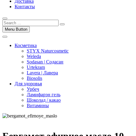
Доставка
Контакты
Menu Button
Косметика
STYX Naturcosmetic
Weleda
Sodasan | Содасан
Urtekram
Lavera | Лавера
Biosolis
Для здоровья
Урбеч
Ламифарэн гель
Шоколад / какао
Витамины