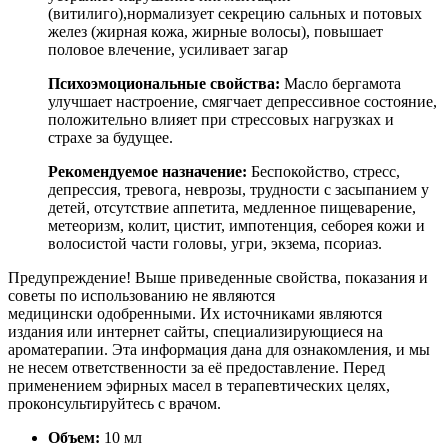
(витилиго),нормализует секрецию сальных и потовых
желез (жирная кожа, жирные волосы), повышает
половое влечение, усиливает загар
Психоэмоциональные свойства:
Масло бергамота
улучшает настроение, смягчает депрессивное состояние,
положительно влияет при стрессовых нагрузках и
страхе за будущее.
Рекомендуемое назначение:
Беспокойство, стресс,
депрессия, тревога, неврозы, трудности с засыпанием у
детей, отсутствие аппетита, медленное пищеварение,
метеоризм, колит, цистит, импотенция, себорея кожи и
волосистой части головы, угри, экзема, псориаз.
Предупреждение! Выше приведенные свойства, показания и
советы по использованию не являются
медицински одобренными. Их источниками являются
издания или интернет сайты, специализирующиеся на
ароматерапии. Эта информация дана для ознакомления, и мы
не несем ответственности за её предоставление. Перед
применением эфирных масел в терапевтических целях,
проконсультируйтесь с врачом.
Объем:
10 мл