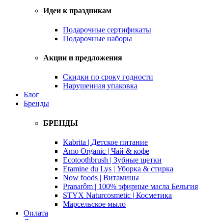
Идеи к праздникам
Подарочные сертификаты
Подарочные наборы
Акции и предложения
Скидки по сроку годности
Нарушенная упаковка
Блог
Бренды
БРЕНДЫ
Kabrita | Детское питание
Amo Organic | Чай & кофе
Ecotoothbrush | Зубные щетки
Etamine du Lys | Уборка & стирка
Now foods | Витамины
Pranarôm | 100% эфирные масла Бельгия
STYX Naturcosmetic | Косметика
Марсельское мыло
Оплата