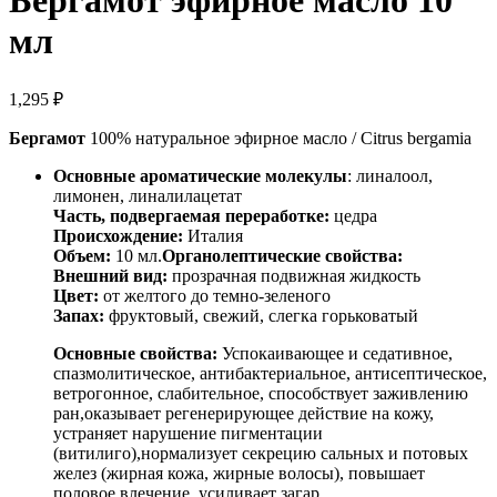
Бергамот эфирное масло 10
мл
1,295
₽
Бергамот
100% натуральное эфирное масло / Citrus bergamia
Основные ароматические молекулы
: линалоол,
лимонен, линалилацетат
Часть, подвергаемая переработке:
цедра
Происхождение:
Италия
Объем:
10 мл.
Органолептические свойства:
Внешний вид:
прозрачная подвижная жидкость
Цвет:
от желтого до темно-зеленого
Запах:
фруктовый, свежий, слегка горьковатый
Основные свойства:
Успокаивающее и седативное,
спазмолитическое, антибактериальное, антисептическое,
ветрогонное, слабительное, способствует заживлению
ран,оказывает регенерирующее действие на кожу,
устраняет нарушение пигментации
(витилиго),нормализует секрецию сальных и потовых
желез (жирная кожа, жирные волосы), повышает
половое влечение, усиливает загар