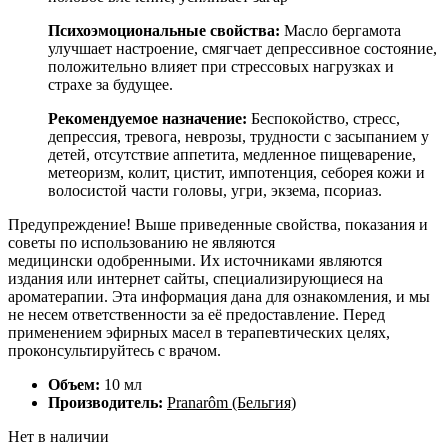
Психоэмоциональные свойства:
Масло бергамота
улучшает настроение, смягчает депрессивное состояние,
положительно влияет при стрессовых нагрузках и
страхе за будущее.
Рекомендуемое назначение:
Беспокойство, стресс,
депрессия, тревога, неврозы, трудности с засыпанием у
детей, отсутствие аппетита, медленное пищеварение,
метеоризм, колит, цистит, импотенция, себорея кожи и
волосистой части головы, угри, экзема, псориаз.
Предупреждение! Выше приведенные свойства, показания и
советы по использованию не являются
медицински одобренными. Их источниками являются
издания или интернет сайты, специализирующиеся на
ароматерапии. Эта информация дана для ознакомления, и мы
не несем ответственности за её предоставление. Перед
применением эфирных масел в терапевтических целях,
проконсультируйтесь с врачом.
Объем:
10 мл
Производитель:
Pranarôm (Бельгия)
Нет в наличии