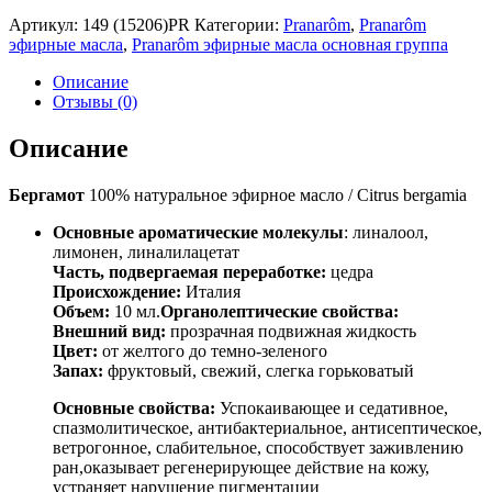
Артикул:
149 (15206)PR
Категории:
Pranarôm
,
Pranarôm
эфирные масла
,
Pranarôm эфирные масла основная группа
Описание
Отзывы (0)
Описание
Бергамот
100% натуральное эфирное масло / Citrus bergamia
Основные ароматические молекулы
: линалоол,
лимонен, линалилацетат
Часть, подвергаемая переработке:
цедра
Происхождение:
Италия
Объем:
10 мл.
Органолептические свойства:
Внешний вид:
прозрачная подвижная жидкость
Цвет:
от желтого до темно-зеленого
Запах:
фруктовый, свежий, слегка горьковатый
Основные свойства:
Успокаивающее и седативное,
спазмолитическое, антибактериальное, антисептическое,
ветрогонное, слабительное, способствует заживлению
ран,оказывает регенерирующее действие на кожу,
устраняет нарушение пигментации