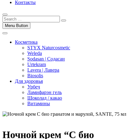
Контакты
Menu Button
Косметика
STYX Naturcosmetic
Weleda
Sodasan | Содасан
Urtekram
Lavera | Лавера
Biosolis
Для здоровья
Урбеч
Ламифарэн гель
Шоколад / какао
Витамины
Ночной крем “С био