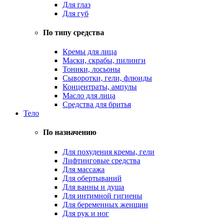
Для глаз
Для губ
По типу средства
Кремы для лица
Маски, скрабы, пилинги
Тоники, лосьоны
Сыворотки, гели, флюиды
Концентраты, ампулы
Масло для лица
Средства для бритья
Тело
По назначению
Для похудения кремы, гели
Лифтинговые средства
Для массажа
Для обертываний
Для ванны и душа
Для интимной гигиены
Для беременных женщин
Для рук и ног