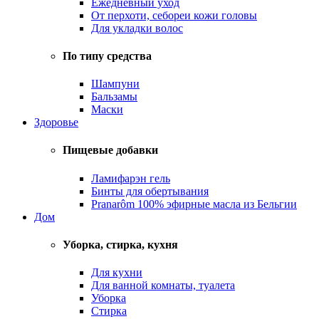
Ежедневный уход
От перхоти, себореи кожи головы
Для укладки волос
По типу средства
Шампуни
Бальзамы
Маски
Здоровье
Пищевые добавки
Ламифарэн гель
Бинты для обертывания
Pranarôm 100% эфирные масла из Бельгии
Дом
Уборка, стирка, кухня
Для кухни
Для ванной комнаты, туалета
Уборка
Стирка