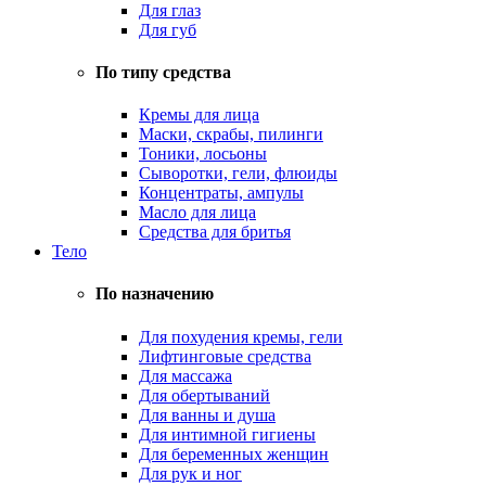
Для глаз
Для губ
По типу средства
Кремы для лица
Маски, скрабы, пилинги
Тоники, лосьоны
Сыворотки, гели, флюиды
Концентраты, ампулы
Масло для лица
Средства для бритья
Тело
По назначению
Для похудения кремы, гели
Лифтинговые средства
Для массажа
Для обертываний
Для ванны и душа
Для интимной гигиены
Для беременных женщин
Для рук и ног