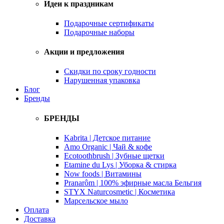
Идеи к праздникам
Подарочные сертификаты
Подарочные наборы
Акции и предложения
Скидки по сроку годности
Нарушенная упаковка
Блог
Бренды
БРЕНДЫ
Kabrita | Детское питание
Amo Organic | Чай & кофе
Ecotoothbrush | Зубные щетки
Etamine du Lys | Уборка & стирка
Now foods | Витамины
Pranarôm | 100% эфирные масла Бельгия
STYX Naturcosmetic | Косметика
Марсельское мыло
Оплата
Доставка