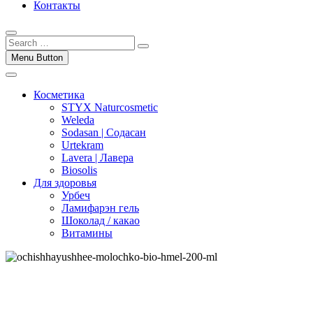
Контакты
Menu Button
Косметика
STYX Naturcosmetic
Weleda
Sodasan | Содасан
Urtekram
Lavera | Лавера
Biosolis
Для здоровья
Урбеч
Ламифарэн гель
Шоколад / какао
Витамины