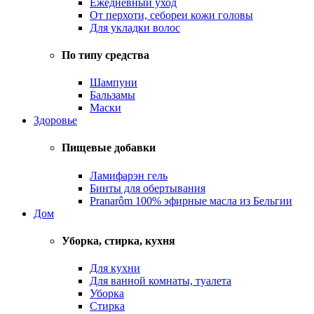
Ежедневный уход
От перхоти, себореи кожи головы
Для укладки волос
По типу средства
Шампуни
Бальзамы
Маски
Здоровье
Пищевые добавки
Ламифарэн гель
Бинты для обертывания
Pranarôm 100% эфирные масла из Бельгии
Дом
Уборка, стирка, кухня
Для кухни
Для ванной комнаты, туалета
Уборка
Стирка