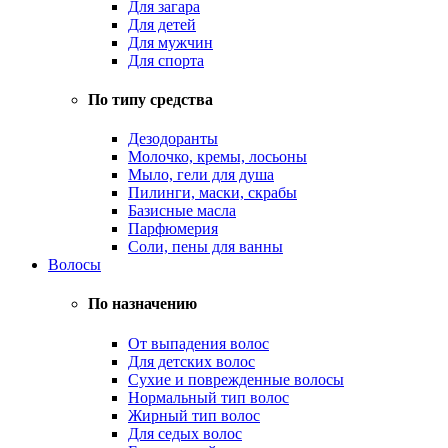
Для загара
Для детей
Для мужчин
Для спорта
По типу средства
Дезодоранты
Молочко, кремы, лосьоны
Мыло, гели для душа
Пилинги, маски, скрабы
Базисные масла
Парфюмерия
Соли, пены для ванны
Волосы
По назначению
От выпадения волос
Для детских волос
Сухие и поврежденные волосы
Нормальный тип волос
Жирный тип волос
Для седых волос