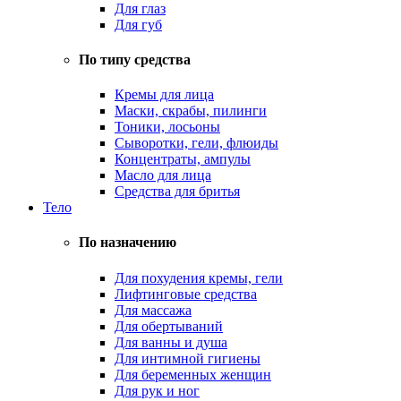
Для глаз
Для губ
По типу средства
Кремы для лица
Маски, скрабы, пилинги
Тоники, лосьоны
Сыворотки, гели, флюиды
Концентраты, ампулы
Масло для лица
Средства для бритья
Тело
По назначению
Для похудения кремы, гели
Лифтинговые средства
Для массажа
Для обертываний
Для ванны и душа
Для интимной гигиены
Для беременных женщин
Для рук и ног