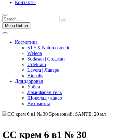
Контакты
Menu Button
Косметика
STYX Naturcosmetic
Weleda
Sodasan | Содасан
Urtekram
Lavera | Лавера
Biosolis
Для здоровья
Урбеч
Ламифарэн гель
Шоколад / какао
Витамины
СС крем 6 в1 № 30