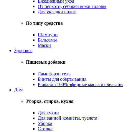
Ежедневный уход
От перхоти, себореи кожи головы
Для укладки волос
По типу средства
Шампуни
Бальзамы
Маски
Здоровье
Пищевые добавки
Ламифарэн гель
Бинты для обертывания
Pranarôm 100% эфирные масла из Бельгии
Дом
Уборка, стирка, кухня
Для кухни
Для ванной комнаты, туалета
Уборка
Стирка