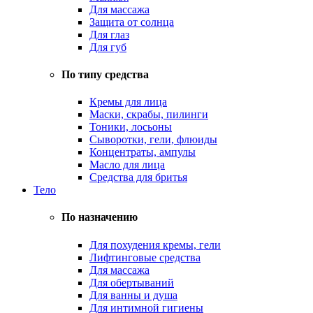
Для массажа
Защита от солнца
Для глаз
Для губ
По типу средства
Кремы для лица
Маски, скрабы, пилинги
Тоники, лосьоны
Сыворотки, гели, флюиды
Концентраты, ампулы
Масло для лица
Средства для бритья
Тело
По назначению
Для похудения кремы, гели
Лифтинговые средства
Для массажа
Для обертываний
Для ванны и душа
Для интимной гигиены