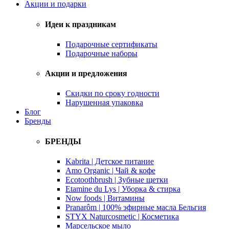
Акции и подарки
Идеи к праздникам
Подарочные сертификаты
Подарочные наборы
Акции и предложения
Скидки по сроку годности
Нарушенная упаковка
Блог
Бренды
БРЕНДЫ
Kabrita | Детское питание
Amo Organic | Чай & кофе
Ecotoothbrush | Зубные щетки
Etamine du Lys | Уборка & стирка
Now foods | Витамины
Pranarôm | 100% эфирные масла Бельгия
STYX Naturcosmetic | Косметика
Марсельское мыло