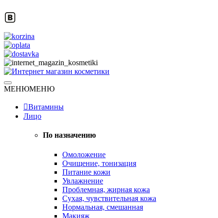
Skip
to
content
Натуральная косметика
МЕНЮ
МЕНЮ
Интернет магазин косметики
Витамины
Лицо
По назначению
Омоложение
Очищение, тонизация
Питание кожи
Увлажнение
Проблемная, жирная кожа
Сухая, чувствительная кожа
Нормальная, смешанная
Макияж