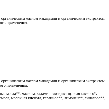
, органическим маслом макадамии и органическим экстрактом
ного применения.
, органическим маслом макадамии и органическим экстрактом
ного применения.
рные масла**, масло макадамии, экстракт щавеля кислого*,
 смола, молочная кислота, гераниол**, лимонен**, линалоол**,