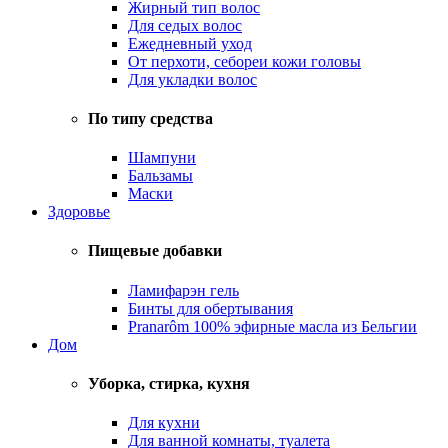
Жирный тип волос
Для седых волос
Ежедневный уход
От перхоти, себореи кожи головы
Для укладки волос
По типу средства
Шампуни
Бальзамы
Маски
Здоровье
Пищевые добавки
Ламифарэн гель
Бинты для обертывания
Pranarôm 100% эфирные масла из Бельгии
Дом
Уборка, стирка, кухня
Для кухни
Для ванной комнаты, туалета