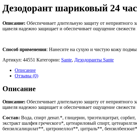
Дезодорант шариковый 24 час
Описание:
Обеспечивает длительную защиту от неприятного з
щавеля надежно защищает и обеспечивает ощущение свежести в
Способ применения
: Нанесите на сухую и чистую кожу подмы
Артикул:
44551
Категории:
Sante
,
Дезодоранты Sante
Описание
Отзывы (0)
Описание
Описание:
Обеспечивает длительную защиту от неприятного з
щавеля надежно защищает и обеспечивает ощущение свежести в
Состав:
Вода, спирт денат.*, глицерин, триэтилцитрат, сорбит
экстракт шалфея греческого*, цетеариловый спирт, цетеарилглю
бензилсалицилат**, цитронеллол**, цитраль**, бензилбензоат