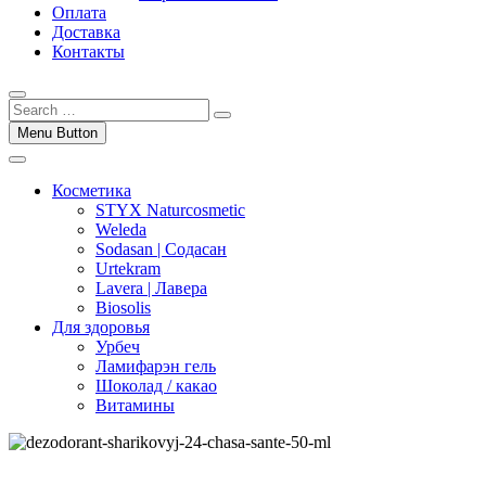
Оплата
Доставка
Контакты
Menu Button
Косметика
STYX Naturcosmetic
Weleda
Sodasan | Содасан
Urtekram
Lavera | Лавера
Biosolis
Для здоровья
Урбеч
Ламифарэн гель
Шоколад / какао
Витамины