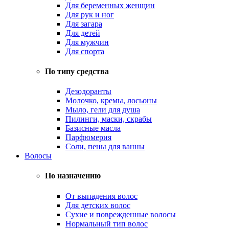
Для беременных женщин
Для рук и ног
Для загара
Для детей
Для мужчин
Для спорта
По типу средства
Дезодоранты
Молочко, кремы, лосьоны
Мыло, гели для душа
Пилинги, маски, скрабы
Базисные масла
Парфюмерия
Соли, пены для ванны
Волосы
По назначению
От выпадения волос
Для детских волос
Сухие и поврежденные волосы
Нормальный тип волос