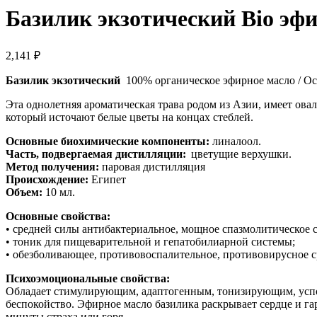
Базилик экзотический Bio эфи
2,141
₽
Базилик экзотический
100% органическое эфирное масло / Oci
Эта однолетняя ароматическая трава родом из Азии, имеет ова
который источают белые цветы на концах стеблей.
Основные биохимические компоненты:
линалоол.
Часть, подвергаемая дистилляции:
цветущие верхушки.
Метод получения:
паровая дистилляция
Происхождение:
Египет
Объем:
10 мл.
Основные свойства:
• средней силы антибактериальное, мощное спазмолитическое с
• тоник для пищеварительной и гепатобилиарной системы;
• обезболивающее, противовоспалительное, противовирусное с
Психоэмоциональные свойства:
Обладает стимулирующим, адаптогенным, тонизирующим, успок
беспокойство. Эфирное масло базилика раскрывает сердце и г
минуты страха или горя.