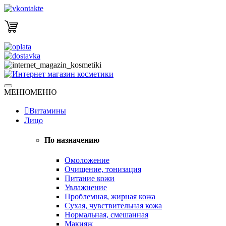
Skip
to
content
Натуральная косметика
МЕНЮ
МЕНЮ
Интернет магазин косметики
Витамины
Лицо
По назначению
Омоложение
Очищение, тонизация
Питание кожи
Увлажнение
Проблемная, жирная кожа
Сухая, чувствительная кожа
Нормальная, смешанная
Макияж