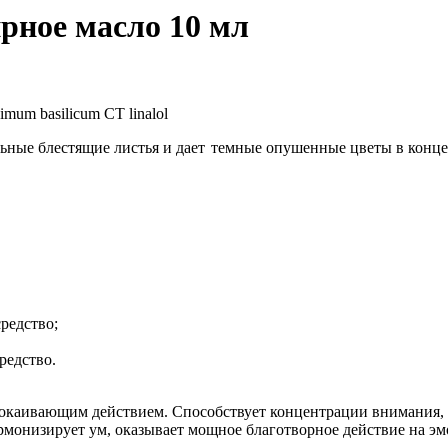
рное масло 10 мл
mum basilicum CT linalol
льные блестящие листья и дает темные опушенные цветы в конце
редство;
редство.
аивающим действием. Способствует концентрации внимания, по
армонизирует ум, оказывает мощное благотворное действие на э