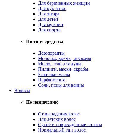
Для беременных женщин
Для рук и ног
Для загара
Для детей
Для мужчин
Для спорта
По типу средства
Дезодоранты
Молочко, кремы, лосьоны
Мыло, гели для душа
Пилинги, маски, скрабы
Базисные масла
Парфюмерия
Соли, пены для ванны
Волосы
По назначению
От выпадения волос
Для детских волос
Сухие и поврежденные волосы
Нормальный тип волос