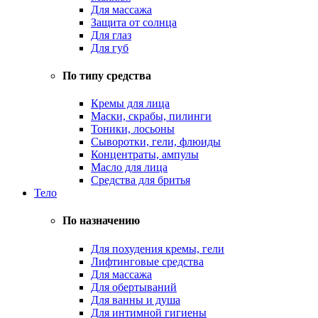
Для массажа
Защита от солнца
Для глаз
Для губ
По типу средства
Кремы для лица
Маски, скрабы, пилинги
Тоники, лосьоны
Сыворотки, гели, флюиды
Концентраты, ампулы
Масло для лица
Средства для бритья
Тело
По назначению
Для похудения кремы, гели
Лифтинговые средства
Для массажа
Для обертываний
Для ванны и душа
Для интимной гигиены