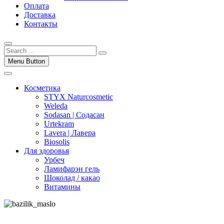
Оплата
Доставка
Контакты
Menu Button
Косметика
STYX Naturcosmetic
Weleda
Sodasan | Содасан
Urtekram
Lavera | Лавера
Biosolis
Для здоровья
Урбеч
Ламифарэн гель
Шоколад / какао
Витамины