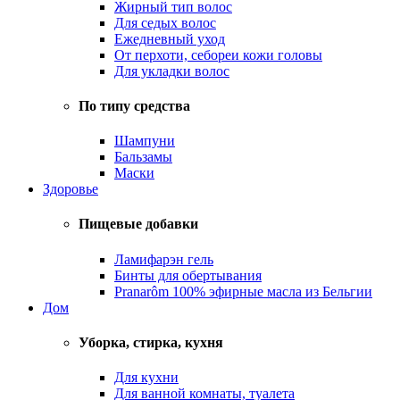
Жирный тип волос
Для седых волос
Ежедневный уход
От перхоти, себореи кожи головы
Для укладки волос
По типу средства
Шампуни
Бальзамы
Маски
Здоровье
Пищевые добавки
Ламифарэн гель
Бинты для обертывания
Pranarôm 100% эфирные масла из Бельгии
Дом
Уборка, стирка, кухня
Для кухни
Для ванной комнаты, туалета