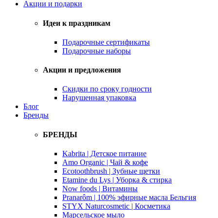
Акции и подарки
Идеи к праздникам
Подарочные сертификаты
Подарочные наборы
Акции и предложения
Скидки по сроку годности
Нарушенная упаковка
Блог
Бренды
БРЕНДЫ
Kabrita | Детское питание
Amo Organic | Чай & кофе
Ecotoothbrush | Зубные щетки
Etamine du Lys | Уборка & стирка
Now foods | Витамины
Pranarôm | 100% эфирные масла Бельгия
STYX Naturcosmetic | Косметика
Марсельское мыло