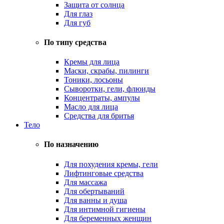
Защита от солнца
Для глаз
Для губ
По типу средства
Кремы для лица
Маски, скрабы, пилинги
Тоники, лосьоны
Сыворотки, гели, флюиды
Концентраты, ампулы
Масло для лица
Средства для бритья
Тело
По назначению
Для похудения кремы, гели
Лифтинговые средства
Для массажа
Для обертываний
Для ванны и душа
Для интимной гигиены
Для беременных женщин