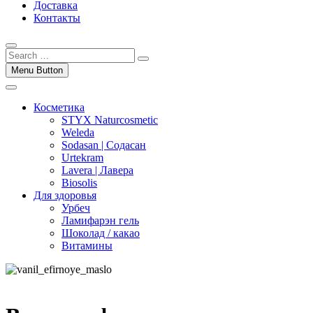
Доставка
Контакты
Menu Button
Косметика
STYX Naturcosmetic
Weleda
Sodasan | Содасан
Urtekram
Lavera | Лавера
Biosolis
Для здоровья
Урбеч
Ламифарэн гель
Шоколад / какао
Витамины