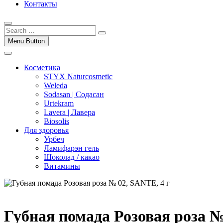
Контакты
Menu Button
Косметика
STYX Naturcosmetic
Weleda
Sodasan | Содасан
Urtekram
Lavera | Лавера
Biosolis
Для здоровья
Урбеч
Ламифарэн гель
Шоколад / какао
Витамины
Губная помада Розовая роза №