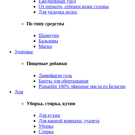
Ежедневный уход
От перхоти, себореи кожи головы
Для укладки волос
По типу средства
Шампуни
Бальзамы
Маски
Здоровье
Пищевые добавки
Ламифарэн гель
Бинты для обертывания
Pranarôm 100% эфирные масла из Бельгии
Дом
Уборка, стирка, кухня
Для кухни
Для ванной комнаты, туалета
Уборка
Стирка