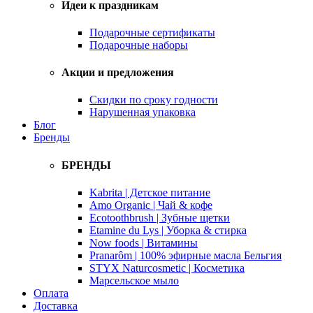
Идеи к праздникам
Подарочные сертификаты
Подарочные наборы
Акции и предложения
Скидки по сроку годности
Нарушенная упаковка
Блог
Бренды
БРЕНДЫ
Kabrita | Детское питание
Amo Organic | Чай & кофе
Ecotoothbrush | Зубные щетки
Etamine du Lys | Уборка & стирка
Now foods | Витамины
Pranarôm | 100% эфирные масла Бельгия
STYX Naturcosmetic | Косметика
Марсельское мыло
Оплата
Доставка