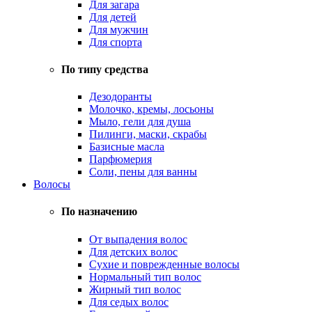
Для загара
Для детей
Для мужчин
Для спорта
По типу средства
Дезодоранты
Молочко, кремы, лосьоны
Мыло, гели для душа
Пилинги, маски, скрабы
Базисные масла
Парфюмерия
Соли, пены для ванны
Волосы
По назначению
От выпадения волос
Для детских волос
Сухие и поврежденные волосы
Нормальный тип волос
Жирный тип волос
Для седых волос