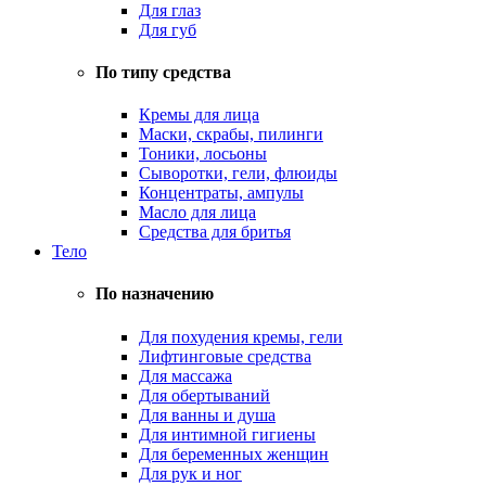
Для глаз
Для губ
По типу средства
Кремы для лица
Маски, скрабы, пилинги
Тоники, лосьоны
Сыворотки, гели, флюиды
Концентраты, ампулы
Масло для лица
Средства для бритья
Тело
По назначению
Для похудения кремы, гели
Лифтинговые средства
Для массажа
Для обертываний
Для ванны и душа
Для интимной гигиены
Для беременных женщин
Для рук и ног