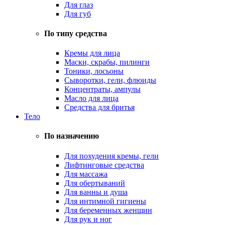
Для глаз
Для губ
По типу средства
Кремы для лица
Маски, скрабы, пилинги
Тоники, лосьоны
Сыворотки, гели, флюиды
Концентраты, ампулы
Масло для лица
Средства для бритья
Тело
По назначению
Для похудения кремы, гели
Лифтинговые средства
Для массажа
Для обертываний
Для ванны и душа
Для интимной гигиены
Для беременных женщин
Для рук и ног