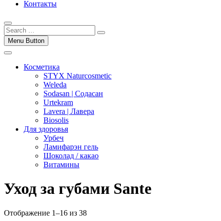
Контакты
Menu Button
Косметика
STYX Naturcosmetic
Weleda
Sodasan | Содасан
Urtekram
Lavera | Лавера
Biosolis
Для здоровья
Урбеч
Ламифарэн гель
Шоколад / какао
Витамины
Уход за губами Sante
Отображение 1–16 из 38