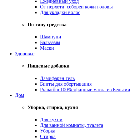
Ежедневный уход
От перхоти, себореи кожи головы
Для укладки волос
По типу средства
Шампуни
Бальзамы
Маски
Здоровье
Пищевые добавки
Ламифарэн гель
Бинты для обертывания
Pranarôm 100% эфирные масла из Бельгии
Дом
Уборка, стирка, кухня
Для кухни
Для ванной комнаты, туалета
Уборка
Стирка