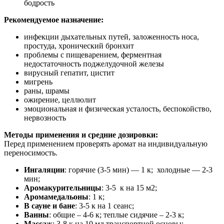
бодрость
Рекомендуемое назначение:
инфекции дыхательных путей, заложенность носа,
простуда, хронический бронхит
проблемы с пищеварением, ферментная
недостаточность поджелудочной железы
вирусный гепатит, цистит
мигрень
раны, шрамы
ожирение, целлюлит
эмоциональная и физическая усталость, беспокойство,
нервозность
Методы применения и средние дозировки:
Перед применением проверять аромат на индивидуальную
переносимость.
Ингаляции
: горячие (3-5 мин) — 1 к; холодные — 2-3
мин;
Аромакурительницы
: 3-5 к на 15 м2;
Аромамедальоны
: 1 к;
В сауне и бане
: 3-5 к на 1 сеанс;
Ванны
: общие – 4-6 к; теплые сидячие – 2-3 к;
Массаж
: 3-8 к на 10 мл транспортной основы;