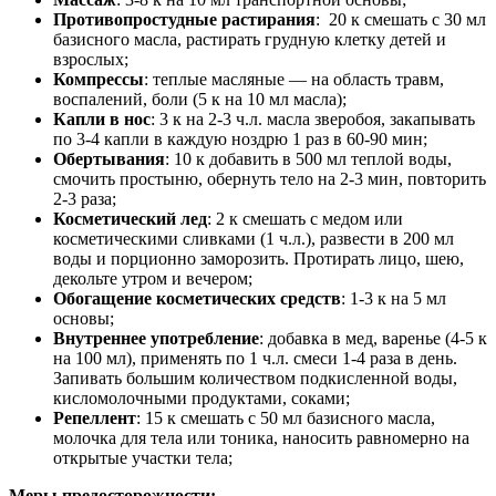
Противопростудные растирания
: 20 к смешать с 30 мл
базисного масла, растирать грудную клетку детей и
взрослых;
Компрессы
: теплые масляные — на область травм,
воспалений, боли (5 к на 10 мл масла);
Капли в нос
: 3 к на 2-3 ч.л. масла зверобоя, закапывать
по 3-4 капли в каждую ноздрю 1 раз в 60-90 мин;
Обертывания
: 10 к добавить в 500 мл теплой воды,
смочить простыню, обернуть тело на 2-3 мин, повторить
2-3 раза;
Косметический лед
: 2 к смешать с медом или
косметическими сливками (1 ч.л.), развести в 200 мл
воды и порционно заморозить. Протирать лицо, шею,
декольте утром и вечером;
Обогащение косметических средств
: 1-3 к на 5 мл
основы;
Внутреннее употребление
: добавка в мед, варенье (4-5 к
на 100 мл), применять по 1 ч.л. смеси 1-4 раза в день.
Запивать большим количеством подкисленной воды,
кисломолочными продуктами, соками;
Репеллент
: 15 к смешать с 50 мл базисного масла,
молочка для тела или тоника, наносить равномерно на
открытые участки тела;
Меры предосторожности: