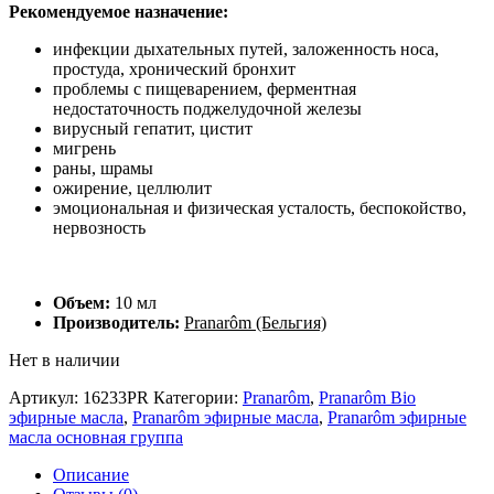
Рекомендуемое назначение:
инфекции дыхательных путей, заложенность носа,
простуда, хронический бронхит
проблемы с пищеварением, ферментная
недостаточность поджелудочной железы
вирусный гепатит, цистит
мигрень
раны, шрамы
ожирение, целлюлит
эмоциональная и физическая усталость, беспокойство,
нервозность
Объем:
10 мл
Производитель:
Pranarôm (Бельгия)
Нет в наличии
Артикул:
16233PR
Категории:
Pranarôm
,
Pranarôm Bio
эфирные масла
,
Pranarôm эфирные масла
,
Pranarôm эфирные
масла основная группа
Описание