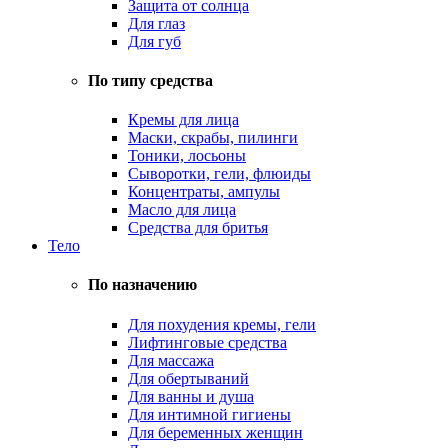
Защита от солнца
Для глаз
Для губ
По типу средства
Кремы для лица
Маски, скрабы, пилинги
Тоники, лосьоны
Сыворотки, гели, флюиды
Концентраты, ампулы
Масло для лица
Средства для бритья
Тело
По назначению
Для похудения кремы, гели
Лифтинговые средства
Для массажа
Для обертываний
Для ванны и душа
Для интимной гигиены
Для беременных женщин