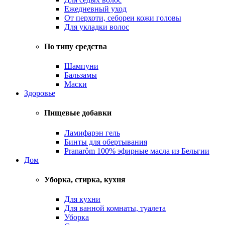
Ежедневный уход
От перхоти, себореи кожи головы
Для укладки волос
По типу средства
Шампуни
Бальзамы
Маски
Здоровье
Пищевые добавки
Ламифарэн гель
Бинты для обертывания
Pranarôm 100% эфирные масла из Бельгии
Дом
Уборка, стирка, кухня
Для кухни
Для ванной комнаты, туалета
Уборка