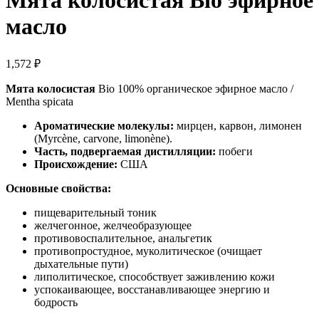
Мята колосистая Bio эфирное
масло
1,572
₽
Мята колосистая
Bio 100% органическое эфирное масло /
Mentha spicata
Ароматические молекулы:
мирцен, карвон, лимонен
(Myrcène, carvone, limonène).
Часть, подвергаемая дистилляции:
побеги
Происхождение:
США
Основные свойства:
пищеварительный тоник
желчегонное, желчеобразующее
противовоспалительное, анальгетик
противопростудное, муколитическое (очищает
дыхательные пути)
липолитическое, способствует заживлению кожи
успокаивающее, восстанавливающее энергию и
бодрость