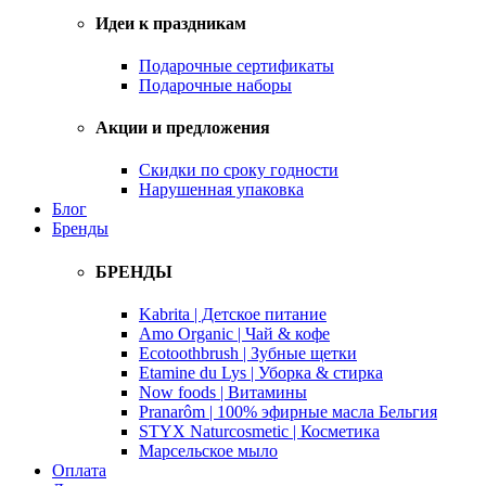
Идеи к праздникам
Подарочные сертификаты
Подарочные наборы
Акции и предложения
Скидки по сроку годности
Нарушенная упаковка
Блог
Бренды
БРЕНДЫ
Kabrita | Детское питание
Amo Organic | Чай & кофе
Ecotoothbrush | Зубные щетки
Etamine du Lys | Уборка & стирка
Now foods | Витамины
Pranarôm | 100% эфирные масла Бельгия
STYX Naturcosmetic | Косметика
Марсельское мыло
Оплата