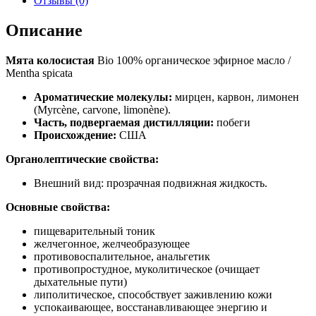
Отзывы (0)
Описание
Мята колосистая
Bio 100% органическое эфирное масло /
Mentha spicata
Ароматические молекулы:
мирцен, карвон, лимонен
(Myrcène, carvone, limonène).
Часть, подвергаемая дистилляции:
побеги
Происхождение:
США
Органолептические свойства:
Внешний вид: прозрачная подвижная жидкость.
Основные свойства:
пищеварительный тоник
желчегонное, желчеобразующее
противовоспалительное, анальгетик
противопростудное, муколитическое (очищает
дыхательные пути)
липолитическое, способствует заживлению кожи
успокаивающее, восстанавливающее энергию и