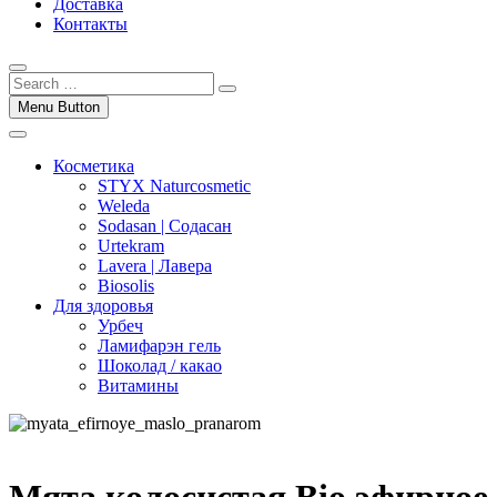
Доставка
Контакты
Menu Button
Косметика
STYX Naturcosmetic
Weleda
Sodasan | Содасан
Urtekram
Lavera | Лавера
Biosolis
Для здоровья
Урбеч
Ламифарэн гель
Шоколад / какао
Витамины