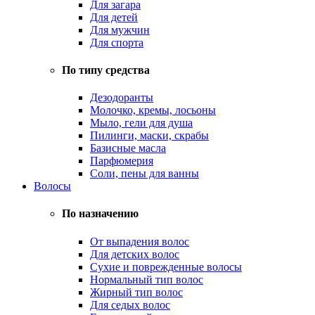
Для загара
Для детей
Для мужчин
Для спорта
По типу средства
Дезодоранты
Молочко, кремы, лосьоны
Мыло, гели для душа
Пилинги, маски, скрабы
Базисные масла
Парфюмерия
Соли, пены для ванны
Волосы
По назначению
От выпадения волос
Для детских волос
Сухие и поврежденные волосы
Нормальный тип волос
Жирный тип волос
Для седых волос