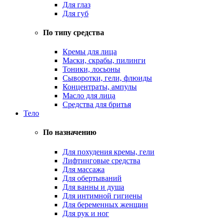
Для глаз
Для губ
По типу средства
Кремы для лица
Маски, скрабы, пилинги
Тоники, лосьоны
Сыворотки, гели, флюиды
Концентраты, ампулы
Масло для лица
Средства для бритья
Тело
По назначению
Для похудения кремы, гели
Лифтинговые средства
Для массажа
Для обертываний
Для ванны и душа
Для интимной гигиены
Для беременных женщин
Для рук и ног