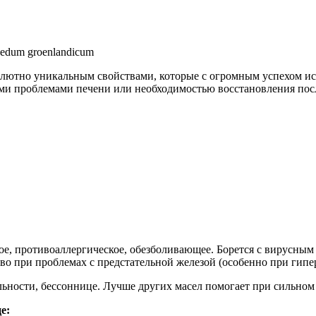
edum groenlandicum
солютно уникальным свойствами, которые с огромным успехом и
ыми проблемами печени или необходимостью восстановления после
е, противоаллергическое, обезболивающее. Борется с вирусным
о при проблемах с предстательной железой (особенно при гипе
ности, бессоннице. Лучше других масел помогает при сильном 
е: