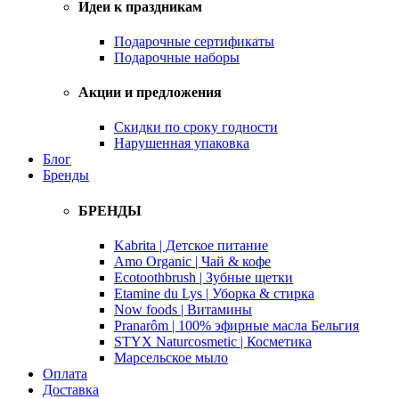
Идеи к праздникам
Подарочные сертификаты
Подарочные наборы
Акции и предложения
Скидки по сроку годности
Нарушенная упаковка
Блог
Бренды
БРЕНДЫ
Kabrita | Детское питание
Amo Organic | Чай & кофе
Ecotoothbrush | Зубные щетки
Etamine du Lys | Уборка & стирка
Now foods | Витамины
Pranarôm | 100% эфирные масла Бельгия
STYX Naturcosmetic | Косметика
Марсельское мыло
Оплата
Доставка