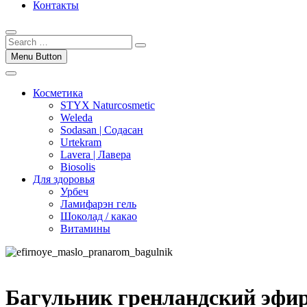
Контакты
Menu Button
Косметика
STYX Naturcosmetic
Weleda
Sodasan | Содасан
Urtekram
Lavera | Лавера
Biosolis
Для здоровья
Урбеч
Ламифарэн гель
Шоколад / какао
Витамины
Багульник гренландский эфир