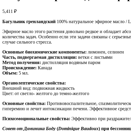
5,411
₽
Багульник гренландский
100% натуральное эфирное масло / L
Эфирное масло этого растения довольно редкое и обладает аб
количества задач. Особенно если эти задачи связаны с серьезн
случае сильного стресса.
Основные биохимические компоненты:
лимонен, селинен
Часть, подвергаемая дистилляции:
ветки с листьями
Метод получения:
дистилляция водяным паром
Происхождение:
Канада
Объем:
5 мл.
Органолептические свойства:
Внешний вид: подвижная жидкость
Цвет: от светло- желтого до темно-желтого
Основные свойства:
Противовоспалительное, спазмолитическо
гиперемию и лечит интоксикации печени. Эффективное средств
Психоэмоциональные свойства:
Эффективно при раздражитель
Совет от Доминика Боду
(
Dominique Baudoux
) при бессонниц