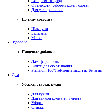
Ежедневный уход
От перхоти, себореи кожи головы
Для укладки волос
По типу средства
Шампуни
Бальзамы
Маски
Здоровье
Пищевые добавки
Ламифарэн гель
Бинты для обертывания
Pranarôm 100% эфирные масла из Бельгии
Дом
Уборка, стирка, кухня
Для кухни
Для ванной комнаты, туалета
Уборка
Стирка