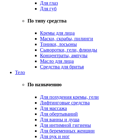
Для глаз
Для губ
По типу средства
Кремы для лица
Маски, скрабы, пилинги
Тоники, лосьоны
Сыворотки, гели, флюиды
Концентраты, ампулы
Масло для лица
Средства для бритья
Тело
По назначению
Для похудения кремы, гели
Лифтинговые средства
Для массажа
Для обертываний
Для ванны и душа
Для интимной гигиены
Для беременных женщин
Для рук и ног