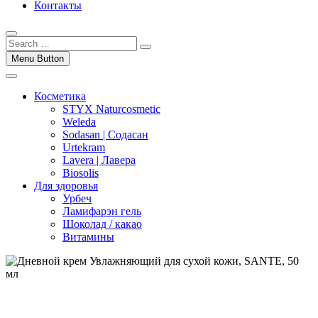
Контакты
Menu Button
Косметика
STYX Naturcosmetic
Weleda
Sodasan | Содасан
Urtekram
Lavera | Лавера
Biosolis
Для здоровья
Урбеч
Ламифарэн гель
Шоколад / какао
Витамины