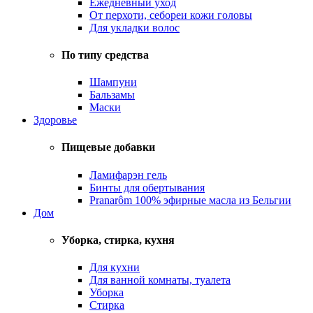
Ежедневный уход
От перхоти, себореи кожи головы
Для укладки волос
По типу средства
Шампуни
Бальзамы
Маски
Здоровье
Пищевые добавки
Ламифарэн гель
Бинты для обертывания
Pranarôm 100% эфирные масла из Бельгии
Дом
Уборка, стирка, кухня
Для кухни
Для ванной комнаты, туалета
Уборка
Стирка