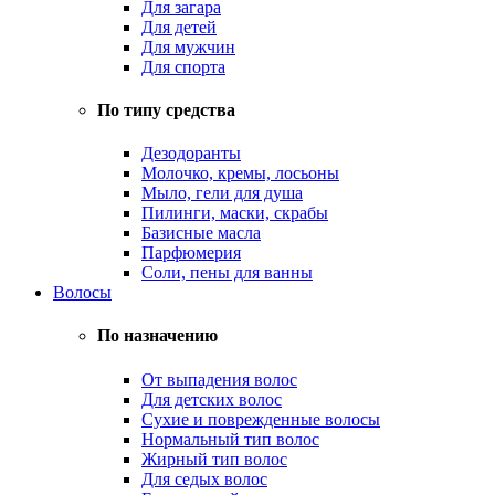
Для загара
Для детей
Для мужчин
Для спорта
По типу средства
Дезодоранты
Молочко, кремы, лосьоны
Мыло, гели для душа
Пилинги, маски, скрабы
Базисные масла
Парфюмерия
Соли, пены для ванны
Волосы
По назначению
От выпадения волос
Для детских волос
Сухие и поврежденные волосы
Нормальный тип волос
Жирный тип волос
Для седых волос