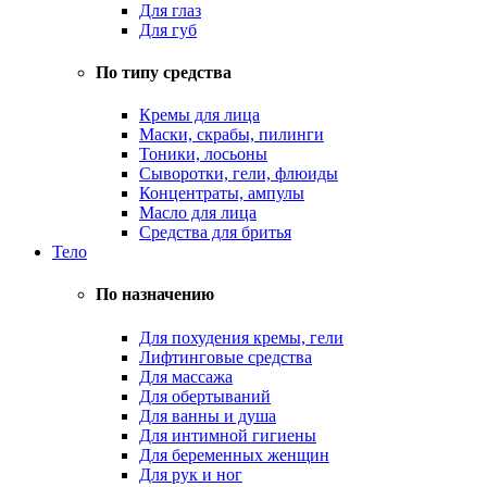
Для глаз
Для губ
По типу средства
Кремы для лица
Маски, скрабы, пилинги
Тоники, лосьоны
Сыворотки, гели, флюиды
Концентраты, ампулы
Масло для лица
Средства для бритья
Тело
По назначению
Для похудения кремы, гели
Лифтинговые средства
Для массажа
Для обертываний
Для ванны и душа
Для интимной гигиены
Для беременных женщин
Для рук и ног