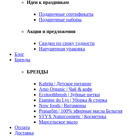
Идеи к праздникам
Подарочные сертификаты
Подарочные наборы
Акции и предложения
Скидки по сроку годности
Нарушенная упаковка
Блог
Бренды
БРЕНДЫ
Kabrita | Детское питание
Amo Organic | Чай & кофе
Ecotoothbrush | Зубные щетки
Etamine du Lys | Уборка & стирка
Now foods | Витамины
Pranarôm | 100% эфирные масла Бельгия
STYX Naturcosmetic | Косметика
Марсельское мыло
Оплата
Доставка