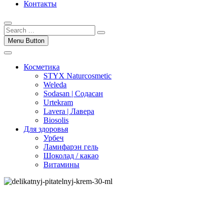
Контакты
Menu Button
Косметика
STYX Naturcosmetic
Weleda
Sodasan | Содасан
Urtekram
Lavera | Лавера
Biosolis
Для здоровья
Урбеч
Ламифарэн гель
Шоколад / какао
Витамины