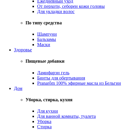
Ежедневный уход
От перхоти, себореи кожи головы
Для укладки волос
По типу средства
Шампуни
Бальзамы
Маски
Здоровье
Пищевые добавки
Ламифарэн гель
Бинты для обертывания
Pranarôm 100% эфирные масла из Бельгии
Дом
Уборка, стирка, кухня
Для кухни
Для ванной комнаты, туалета
Уборка
Стирка