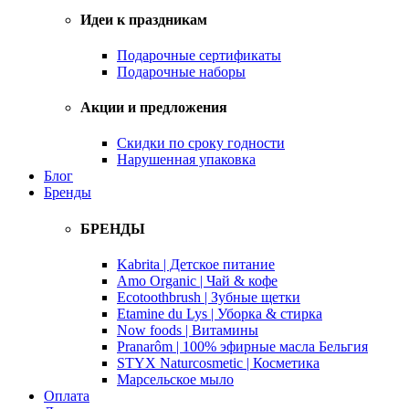
Идеи к праздникам
Подарочные сертификаты
Подарочные наборы
Акции и предложения
Скидки по сроку годности
Нарушенная упаковка
Блог
Бренды
БРЕНДЫ
Kabrita | Детское питание
Amo Organic | Чай & кофе
Ecotoothbrush | Зубные щетки
Etamine du Lys | Уборка & стирка
Now foods | Витамины
Pranarôm | 100% эфирные масла Бельгия
STYX Naturcosmetic | Косметика
Марсельское мыло
Оплата