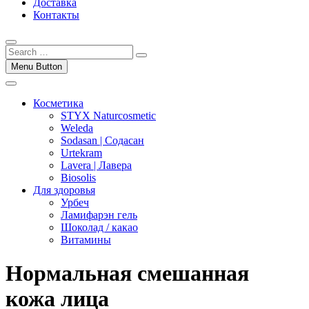
Доставка
Контакты
Menu Button
Косметика
STYX Naturcosmetic
Weleda
Sodasan | Содасан
Urtekram
Lavera | Лавера
Biosolis
Для здоровья
Урбеч
Ламифарэн гель
Шоколад / какао
Витамины
Нормальная смешанная
кожа лица