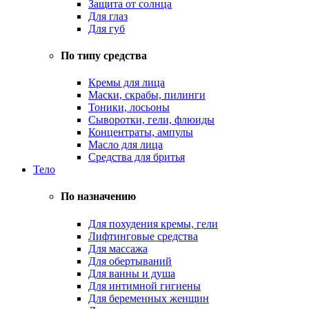
Защита от солнца
Для глаз
Для губ
По типу средства
Кремы для лица
Маски, скрабы, пилинги
Тоники, лосьоны
Сыворотки, гели, флюиды
Концентраты, ампулы
Масло для лица
Средства для бритья
Тело
По назначению
Для похудения кремы, гели
Лифтинговые средства
Для массажа
Для обертываний
Для ванны и душа
Для интимной гигиены
Для беременных женщин