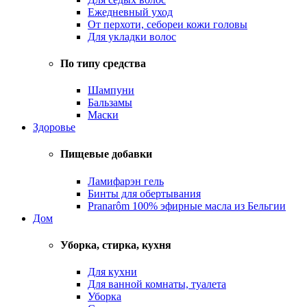
Ежедневный уход
От перхоти, себореи кожи головы
Для укладки волос
По типу средства
Шампуни
Бальзамы
Маски
Здоровье
Пищевые добавки
Ламифарэн гель
Бинты для обертывания
Pranarôm 100% эфирные масла из Бельгии
Дом
Уборка, стирка, кухня
Для кухни
Для ванной комнаты, туалета
Уборка