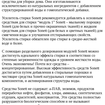
средства для уборки дома. Они изготавливаются
исключительно из натуральных ингредиентов с добавлением
структурированной воды и гомеопатической добавки.
Усилитель стирки Sonett рекомендуется добавлять к основным
средствам для стирки “модуль 1” Sonett – мыльному порошку
Sonett (для белых и прочно окрашенных тканей) и жидким
средствам для стирки Sonett (для белых и цветных тканей) для
смягчения воды и улучшения отстирывающих свойств.
Усилитель стирки обязателен при стирке в средне-жесткой
воде и более.
С помощью раздельного дозирования модулей Sonett можно
достигнуть идеального эффекта стирки в соответствии со
степенью загрязненности одежды и уровнем жесткости воды.
Очень экономичны! Почти все средства –
концентрированные. Высокая эффективность средств Sonett
достигается путем добавления в стиральные порошки и
чистящие средства Sonett натуральных гомеопатических
компонентов, и активирования структуры воды.
Средства Sonett не содержат: а-ПАВ, энзимов, продуктов
переработки нефти, фосфатов, хлора, аммиака, синтетических
отдушек, красителей, консервантов, Эти средства полностью
разрушаются биологическим способом и не вызывают