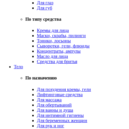
Для глаз
Для губ
По типу средства
Кремы для лица
Маски, скрабы, пилинги
Тоники, лосьоны
Сыворотки, гели, флюиды
Концентраты, ампулы
Масло для лица
Средства для бритья
Тело
По назначению
Для похудения кремы, гели
Лифтинговые средства
Для массажа
Для обертываний
Для ванны и душа
Для интимной гигиены
Для беременных женщин
Для рук и ног