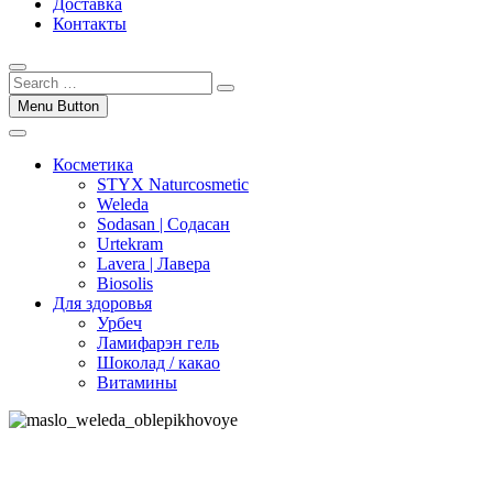
Доставка
Контакты
Menu Button
Косметика
STYX Naturcosmetic
Weleda
Sodasan | Содасан
Urtekram
Lavera | Лавера
Biosolis
Для здоровья
Урбеч
Ламифарэн гель
Шоколад / какао
Витамины