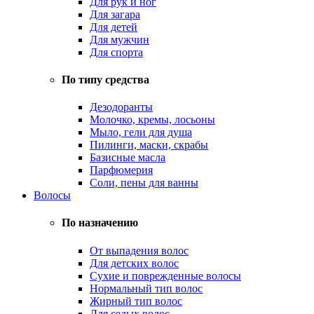
Для рук и ног
Для загара
Для детей
Для мужчин
Для спорта
По типу средства
Дезодоранты
Молочко, кремы, лосьоны
Мыло, гели для душа
Пилинги, маски, скрабы
Базисные масла
Парфюмерия
Соли, пены для ванны
Волосы
По назначению
От выпадения волос
Для детских волос
Сухие и поврежденные волосы
Нормальный тип волос
Жирный тип волос
Для седых волос