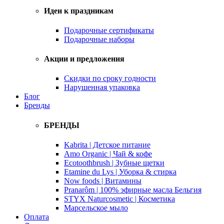
Идеи к праздникам
Подарочные сертификаты
Подарочные наборы
Акции и предложения
Скидки по сроку годности
Нарушенная упаковка
Блог
Бренды
БРЕНДЫ
Kabrita | Детское питание
Amo Organic | Чай & кофе
Ecotoothbrush | Зубные щетки
Etamine du Lys | Уборка & стирка
Now foods | Витамины
Pranarôm | 100% эфирные масла Бельгия
STYX Naturcosmetic | Косметика
Марсельское мыло
Оплата