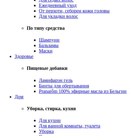
Ежедневный уход
От перхоти, себореи кожи головы
Для укладки волос
По типу средства
Шампуни
Бальзамы
Маски
Здоровье
Пищевые добавки
Ламифарэн гель
Бинты для обертывания
Pranarôm 100% эфирные масла из Бельгии
Дом
Уборка, стирка, кухня
Для кухни
Для ванной комнаты, туалета
Уборка