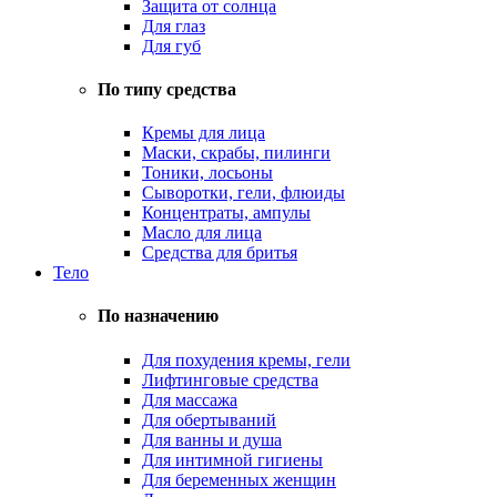
Защита от солнца
Для глаз
Для губ
По типу средства
Кремы для лица
Маски, скрабы, пилинги
Тоники, лосьоны
Сыворотки, гели, флюиды
Концентраты, ампулы
Масло для лица
Средства для бритья
Тело
По назначению
Для похудения кремы, гели
Лифтинговые средства
Для массажа
Для обертываний
Для ванны и душа
Для интимной гигиены
Для беременных женщин