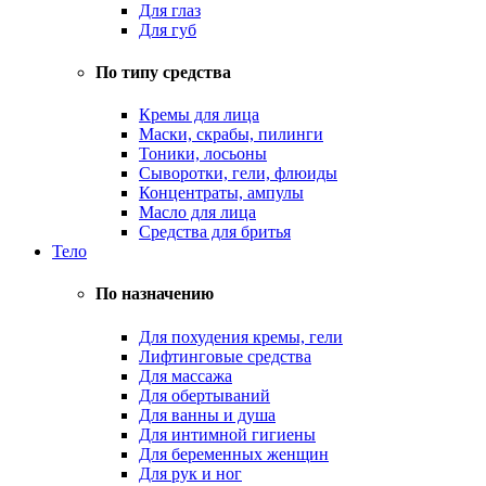
Для глаз
Для губ
По типу средства
Кремы для лица
Маски, скрабы, пилинги
Тоники, лосьоны
Сыворотки, гели, флюиды
Концентраты, ампулы
Масло для лица
Средства для бритья
Тело
По назначению
Для похудения кремы, гели
Лифтинговые средства
Для массажа
Для обертываний
Для ванны и душа
Для интимной гигиены
Для беременных женщин
Для рук и ног