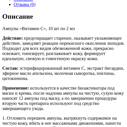
Отзывы (0)
Описание
Ампулы «Витамин C», 10 шт по 2 мл
Действие:
предотвращает старение, оказывает увлажняющее
действие, замедляет реакции перекисного окисления липидов.
Подходит для всех видов обезвоженной кожи, прекрасно
освежает, тонизирует, разглаживает кожу, формирует
идеальную, свежую и гомогенную окраску кожи.
Состав:
эстерифицированный витамин С, экстракт бигардии,
эфирное масло апельсина, молочная сыворотка, пектины,
цитокинины.
Применение:
используется в качестве биоактиватора под
маски и кремы, после надлома ампулы на чистую, сухую кожу
наносят 12 ампулы под маску, а по завершении процедуры
вторую часть препарата используют под средство
завершающего ухода.
1. Отломить перешеек ампулы, вытряхнуть содержимое на
чистую кожу, вбить в нее массажными движениями, нанести