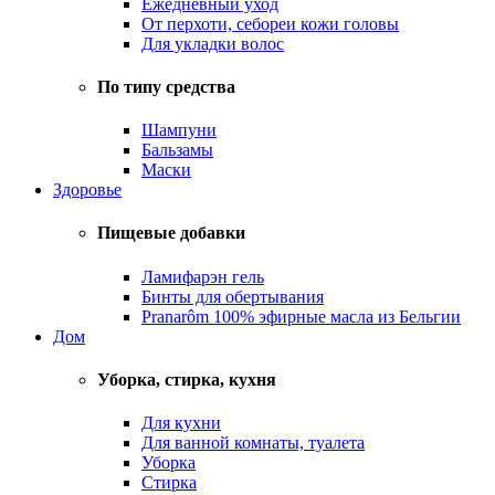
Ежедневный уход
От перхоти, себореи кожи головы
Для укладки волос
По типу средства
Шампуни
Бальзамы
Маски
Здоровье
Пищевые добавки
Ламифарэн гель
Бинты для обертывания
Pranarôm 100% эфирные масла из Бельгии
Дом
Уборка, стирка, кухня
Для кухни
Для ванной комнаты, туалета
Уборка
Стирка