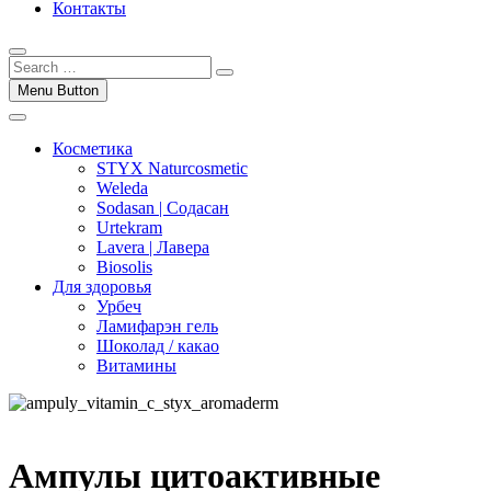
Контакты
Menu Button
Косметика
STYX Naturcosmetic
Weleda
Sodasan | Содасан
Urtekram
Lavera | Лавера
Biosolis
Для здоровья
Урбеч
Ламифарэн гель
Шоколад / какао
Витамины
Ампулы цитоактивные