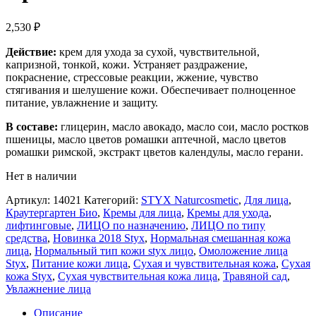
2,530
₽
Действие:
крем для ухода за сухой, чувствительной,
капризной, тонкой, кожи. Устраняет раздражение,
покраснение, стрессовые реакции, жжение, чувство
стягивания и шелушение кожи. Обеспечивает полноценное
питание, увлажнение и защиту.
В составе:
глицерин, масло авокадо, масло сои, масло ростков
пшеницы, масло цветов ромашки аптечной, масло цветов
ромашки римской, экстракт цветов календулы, масло герани.
Нет в наличии
Артикул:
14021
Категорий:
STYX Naturcosmetic
,
Для лица
,
Краутергартен Био
,
Кремы для лица
,
Кремы для ухода
,
лифтинговые
,
ЛИЦО по назначению
,
ЛИЦО по типу
средства
,
Новинка 2018 Styx
,
Нормальная смешанная кожа
лица
,
Нормальный тип кожи styx лицо
,
Омоложение лица
Styx
,
Питание кожи лица
,
Сухая и чувствительная кожа
,
Сухая
кожа Styx
,
Сухая чувствительная кожа лица
,
Травяной сад
,
Увлажнение лица
Описание