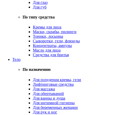
Для глаз
Для губ
По типу средства
Кремы для лица
Маски, скрабы, пилинги
Тоники, лосьоны
Сыворотки, гели, флюиды
Концентраты, ампулы
Масло для лица
Средства для бритья
Тело
По назначению
Для похудения кремы, гели
Лифтинговые средства
Для массажа
Для обертываний
Для ванны и душа
Для интимной гигиены
Для беременных женщин
Для рук и ног