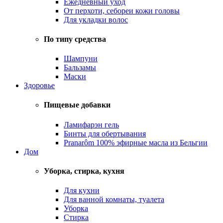
Ежедневный уход
От перхоти, себореи кожи головы
Для укладки волос
По типу средства
Шампуни
Бальзамы
Маски
Здоровье
Пищевые добавки
Ламифарэн гель
Бинты для обертывания
Pranarôm 100% эфирные масла из Бельгии
Дом
Уборка, стирка, кухня
Для кухни
Для ванной комнаты, туалета
Уборка
Стирка