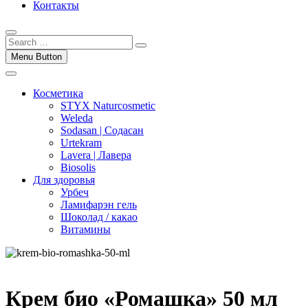
Контакты
Menu Button
Косметика
STYX Naturcosmetic
Weleda
Sodasan | Содасан
Urtekram
Lavera | Лавера
Biosolis
Для здоровья
Урбеч
Ламифарэн гель
Шоколад / какао
Витамины
Крем био «Ромашка» 50 мл