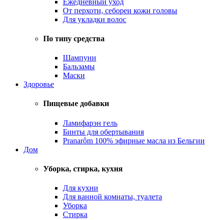
Ежедневный уход
От перхоти, себореи кожи головы
Для укладки волос
По типу средства
Шампуни
Бальзамы
Маски
Здоровье
Пищевые добавки
Ламифарэн гель
Бинты для обертывания
Pranarôm 100% эфирные масла из Бельгии
Дом
Уборка, стирка, кухня
Для кухни
Для ванной комнаты, туалета
Уборка
Стирка