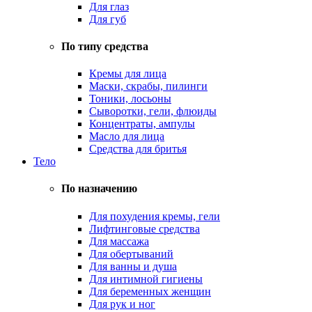
Для глаз
Для губ
По типу средства
Кремы для лица
Маски, скрабы, пилинги
Тоники, лосьоны
Сыворотки, гели, флюиды
Концентраты, ампулы
Масло для лица
Средства для бритья
Тело
По назначению
Для похудения кремы, гели
Лифтинговые средства
Для массажа
Для обертываний
Для ванны и душа
Для интимной гигиены
Для беременных женщин
Для рук и ног