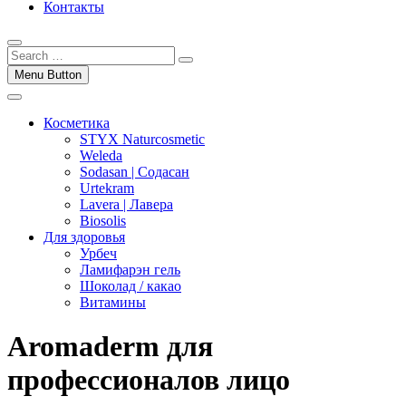
Контакты
Menu Button
Косметика
STYX Naturcosmetic
Weleda
Sodasan | Содасан
Urtekram
Lavera | Лавера
Biosolis
Для здоровья
Урбеч
Ламифарэн гель
Шоколад / какао
Витамины
Aromaderm для
профессионалов лицо