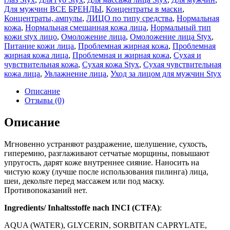
Для мужчин ВСЕ БРЕНДЫ
,
Концентраты в маски
,
Концентраты, ампулы
,
ЛИЦО по типу средства
,
Нормальная
кожа
,
Нормальная смешанная кожа лица
,
Нормальный тип
кожи styx лицо
,
Омоложение лица
,
Омоложение лица Styx
,
Питание кожи лица
,
Проблемная жирная кожа
,
Проблемная
жирная кожа лица
,
Проблемная и жирная кожа
,
Сухая и
чувствительная кожа
,
Сухая кожа Styx
,
Сухая чувствительная
кожа лица
,
Увлажнение лица
,
Уход за лицом для мужчин Styx
Описание
Отзывы (0)
Описание
Мгновенно устраняют раздражение, шелушение, сухость,
гиперемию, разглаживают сетчатые морщины, повышают
упругость, дарят коже внутреннее сияние. Наносить на
чистую кожу (лучше после использования пилинга) лица,
шеи, декольте перед массажем или под маску.
Противопоказаний нет.
Ingredients/ Inhaltsstoffe nach INCI (CTFA)
:
AQUA (WATER), GLYCERIN, SORBITAN CAPRYLATE,