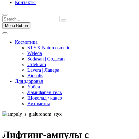
Контакты
Menu Button
Косметика
STYX Naturcosmetic
Weleda
Sodasan | Содасан
Urtekram
Lavera | Лавера
Biosolis
Для здоровья
Урбеч
Ламифарэн гель
Шоколад / какао
Витамины
Лифтинг-ампулы с