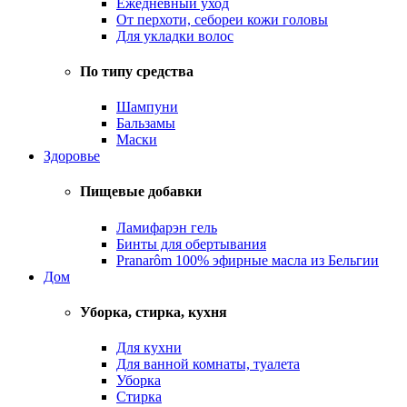
Ежедневный уход
От перхоти, себореи кожи головы
Для укладки волос
По типу средства
Шампуни
Бальзамы
Маски
Здоровье
Пищевые добавки
Ламифарэн гель
Бинты для обертывания
Pranarôm 100% эфирные масла из Бельгии
Дом
Уборка, стирка, кухня
Для кухни
Для ванной комнаты, туалета
Уборка
Стирка