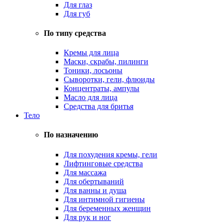
Для глаз
Для губ
По типу средства
Кремы для лица
Маски, скрабы, пилинги
Тоники, лосьоны
Сыворотки, гели, флюиды
Концентраты, ампулы
Масло для лица
Средства для бритья
Тело
По назначению
Для похудения кремы, гели
Лифтинговые средства
Для массажа
Для обертываний
Для ванны и душа
Для интимной гигиены
Для беременных женщин
Для рук и ног