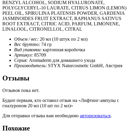
BENZYL ALCOHOL, SODIUM HYALURONATE,
POLYGLYCERYL-10 LAURATE, CITRUS LIMON (LEMON)
PEEL OIL, SPIRULINA PLATENSIS POWDER, GARDENIA
JASMINOIDES FRUIT EXTRACT, RAPHANUS SATIVUS
ROOT EXTRACT, CITRIC ACID, PARFUM, LIMONENE,
LINALOOL, CITRONELLOL, CITRAL
Объем / вес:
20 мл (10 штук по 2 мл)
Вес брутто:
74 гр
Вид упаковки
: картонная коробочка
Артикул:
85709
Cерия:
Aromaderm для домашнего ухода
Производитель:
STYX Naturcosmetic GmbH, Австрия
Отзывы
Отзывов пока нет.
Будьте первым, кто оставил отзыв на «Лифтинг-ампулы с
гиалуроном 20 мл (10 шт по 2 мл)»
Для отправки отзыва вам необходимо
авторизоваться
.
Похожие