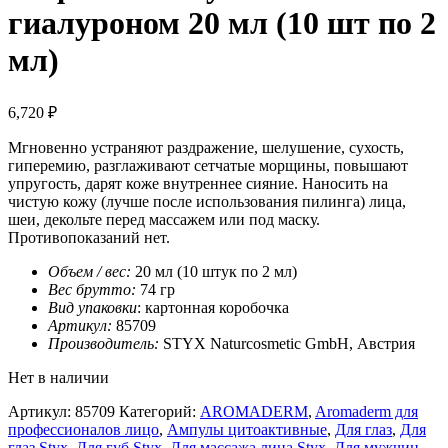
гиалуроном 20 мл (10 шт по 2
мл)
6,720
₽
Мгновенно устраняют раздражение, шелушение, сухость,
гиперемию, разглаживают сетчатые морщины, повышают
упругость, дарят коже внутреннее сияние. Наносить на
чистую кожу (лучше после использования пилинга) лица,
шеи, декольте перед массажем или под маску.
Противопоказаний нет.
Объем / вес:
20 мл (10 штук по 2 мл)
Вес брутто:
74 гр
Вид упаковки
: картонная коробочка
Артикул:
85709
Производитель:
STYX Naturcosmetic GmbH, Австрия
Нет в наличии
Артикул:
85709
Категорий:
AROMADERM
,
Aromaderm для
профессионалов лицо
,
Ампулы цитоактивные
,
Для глаз
,
Для
глаз Styx
,
Для губ Styx
,
Для массажа лица Styx
,
Для мужчин
,