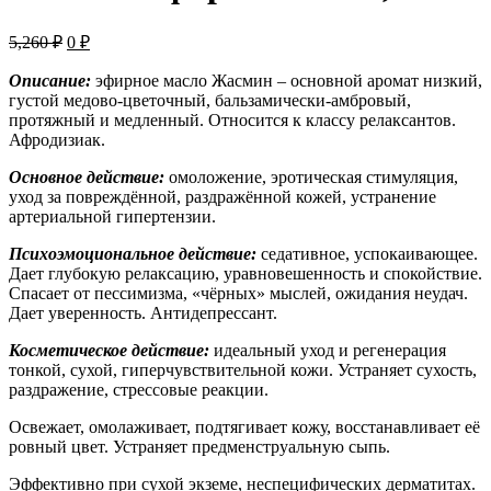
Первоначальная
Текущая
5,260
₽
0
₽
цена
цена:
составляла
Описание:
0 ₽.
эфирное масло Жасмин – основной аромат низкий,
густой медово-цветочный, бальзамически-амбровый,
5,260 ₽.
протяжный и медленный. Относится к классу релаксантов.
Афродизиак.
Основное действие:
омоложение, эротическая стимуляция,
уход за повреждённой, раздражённой кожей, устранение
артериальной гипертензии.
Психоэмоциональное действие:
седативное, успокаивающее.
Дает глубокую релаксацию, уравновешенность и спокойствие.
Спасает от пессимизма, «чёрных» мыслей, ожидания неудач.
Дает уверенность. Антидепрессант.
Косметическое действие:
идеальный уход и регенерация
тонкой, сухой, гиперчувствительной кожи. Устраняет сухость,
раздражение, стрессовые реакции.
Освежает, омолаживает, подтягивает кожу, восстанавливает её
ровный цвет. Устраняет предменструальную сыпь.
Эффективно при сухой экземе, неспецифических дерматитах.