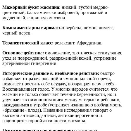
Мажорный букет жасмина:
низкий, густой медово-
цветочный, бальзамически-амбровый, протяжный и
медленный, с привкусом озона.
Комплиментарные ароматы:
вербена, лимон, лиметт,
черный перец.
Терапевтический класс:
релаксант. Афродизиак.
Основное действие:
омоложение, эротическая стимуляция,
уход за поврежденной, раздраженной кожей, устранение
артериальной гипертензии.
Исторические данные & необычное действие
:
быстро
избавляет от разочарований и эмоциональной горечи,
помогает простить себе неудачу, возвращает веру в себя.
Восстанавливает голос. У многих народов считается, что
жасмин не только облегчает течение беременности, но и
улучшает «взаимопонимание» между матерью и ребенком,
находящимся в утробе (устраняет излишнюю возбудимость,
«брыкание» плода). Недавние исследования говорят о
высокой антиоксидантной, антиканцерогенной и
радиопротекторной активности жасмина.
Психоэмоциональная коррекция:
седативное,