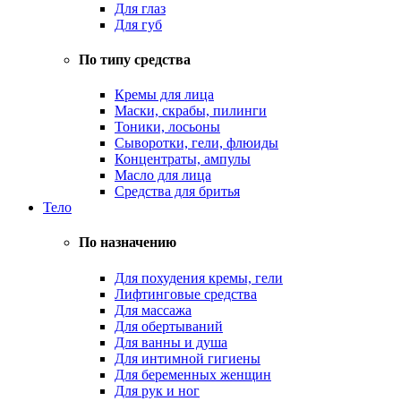
Для глаз
Для губ
По типу средства
Кремы для лица
Маски, скрабы, пилинги
Тоники, лосьоны
Сыворотки, гели, флюиды
Концентраты, ампулы
Масло для лица
Средства для бритья
Тело
По назначению
Для похудения кремы, гели
Лифтинговые средства
Для массажа
Для обертываний
Для ванны и душа
Для интимной гигиены
Для беременных женщин
Для рук и ног