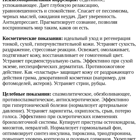
успокаивающее. Дает глубокую релаксацию,
уравновешенность и спокойствие. Спасает от пессимизма,
черных мыслей, ожидания неудач. Дает уверенность.
Антидепрессант. Прагматизирует сознание, позволяя
воспринимать мир таким, каков он есть.
Косметические показания:
идеальный уход и регенерация
тонкой, сухой, гиперчувствительной кожи. Устраняет сухость,
раздражение, стрессовые реакции. Освежает, омолаживает,
подтягивает кожу, восстанавливает ее гомогенный цвет.
Устраняет предменструальную сыпь. Эффективно при сухой
экземе, неспецифических дерматитах. Противоожоговое
действие. Как «пластырь» защищает кожу от раздражающего
действия грима, декоративной косметики (например, для
фотомоделей, актеров). Устраняет стрии, рубцы.
Целебные показания:
спазмолитическое, обезболивающее,
противоспазматическое, антисклеротическое. Эффективно
при гипертонической болезни (нормализует артериальное
давление). Устраняет ларингиты, охриплость, срыв, потерю
голоса. Эффективно при склеротических изменениях
бронхолегочной системы. Купирует приступы остеохондроза,
миозитов, невралгий. Нормализует гормональный фон,
оптимизирует синтез инсулина, тироксина, триодтиронина,
повышает уровень кортизола и половых гормонов. Укрепляет