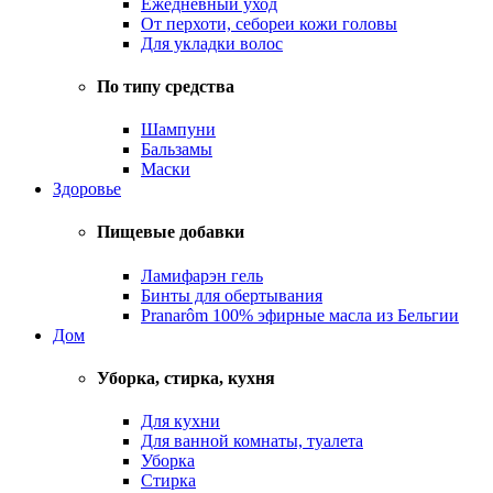
Ежедневный уход
От перхоти, себореи кожи головы
Для укладки волос
По типу средства
Шампуни
Бальзамы
Маски
Здоровье
Пищевые добавки
Ламифарэн гель
Бинты для обертывания
Pranarôm 100% эфирные масла из Бельгии
Дом
Уборка, стирка, кухня
Для кухни
Для ванной комнаты, туалета
Уборка
Стирка