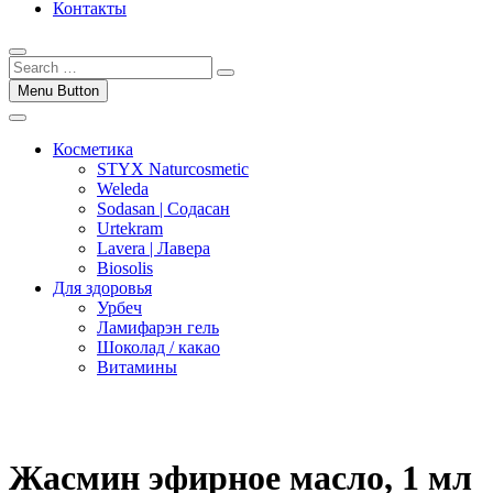
Контакты
Menu Button
Косметика
STYX Naturcosmetic
Weleda
Sodasan | Содасан
Urtekram
Lavera | Лавера
Biosolis
Для здоровья
Урбеч
Ламифарэн гель
Шоколад / какао
Витамины
Жасмин эфирное масло, 1 мл