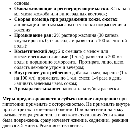
основы;
Омолаживающие и регенерирующие маски
: 3-5 к на 5
мл масла жожоба или виноградных косточек;
Скорая помощь при раздражении кожи, ожогах
:
аппликации чистым маслом на участки покраснения и
жжения;
Промывание ран:
2% раствор жасмина (30 капель
эмульгировать 0,5 ч.л. соды и развести в 100 мл чистой
воды);
Косметический лед:
2 к смешать с медом или
косметическими сливками (1 ч.л.), развести в 200 мл
воды и порционно заморозить. Протирать лицо, шею,
область декольте утром и вечером;
Внутреннее употребление:
добавка в мед, варенье (1 к
на 100 мл), применять по 1 ч.л. смеси 1-4 раза в день.
Запивать зеленым чаем, соком;
Аромарасчесывание:
наносить на зубцы расчески.
Меры предосторожности и субъективные ощущения:
при
гипотонии применять с осторожностью. Не применять внутрь
при гастритах и язвенной болезни. При нанесении на кожу
вызывает ощущение тепла и легкого стягивания (если кожа
была повреждена, сразу исчезает жжение, саднение), реакция
длится 3-5 минут. Реакция естественна.