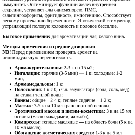
иммунитет. Оптимизирует функции желез внутренней
секреции, устраняет альгодисменорею, ПМС,
сальпингоофориты, фригидность, импотенцию. Способствует
легкому протеканию беременности. Эротический стимулятор,
устраняющий половую холодность и половое бессилие.
Бытовое применение:
для ароматизации чая, белого вина.
Методы применения и средние дозировки:
NB!
Перед применением проверять аромат на
индивидуальную переносимость.
Аромакурительницы:
2-3 к на 15 м2;
Ингаляции:
горячие (3-5 мин) — 1 к; холодные: 1-2
мин;
Аромамедальоны:
1 к;
Полоскания
: 1 к с 0,5 ч.л. эмульгатора (сода, соль, мед)
на стакан теплой воды;
Ванны:
общие – 2-4 к; теплые сидячие – 1-2 к;
Массаж
: 3-5 к на 10 мл транспортной основы;
Эротический массаж и интим-косметика:
3 к на 15 мл
основы (масло макадамии, жожоба);
Компрессы:
теплые масляные — на область боли (5 к на
10 мл масла);
Обогащение косметических средств:
1-3 к на 5 мл