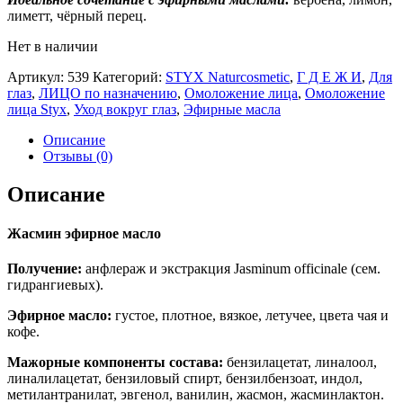
лиметт, чёрный перец.
Нет в наличии
Артикул:
539
Категорий:
STYX Naturcosmetic
,
Г Д Е Ж И
,
Для
глаз
,
ЛИЦО по назначению
,
Омоложение лица
,
Омоложение
лица Styx
,
Уход вокруг глаз
,
Эфирные масла
Описание
Отзывы (0)
Описание
Жасмин эфирное масло
Получение:
анфлераж и экстракция Jasminum officinale (сем.
гидрангиевых).
Эфирное масло:
густое, плотное, вязкое, летучее, цвета чая и
кофе.
Мажорные компоненты состава:
бензилацетат, линалоол,
линалилацетат, бензиловый спирт, бензилбензоат, индол,
метилантранилат, эвгенол, ванилин, жасмон, жасминлактон.