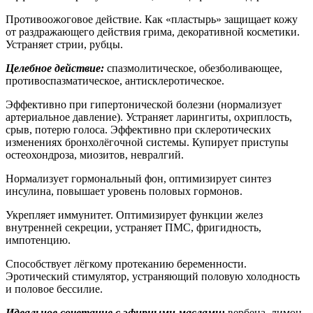
Противоожоговое действие. Как «пластырь» защищает кожу
от раздражающего действия грима, декоративной косметики.
Устраняет стрии, рубцы.
Целебное действие:
спазмолитическое, обезболивающее,
противоспазматическое, антисклеротическое.
Эффективно при гипертонической болезни (нормализует
артериальное давление). Устраняет ларингиты, охриплость,
срыв, потерю голоса. Эффективно при склеротических
изменениях бронхолёгочной системы. Купирует приступы
остеохондроза, миозитов, невралгий.
Нормализует гормональный фон, оптимизирует синтез
инсулина, повышает уровень половых гормонов.
Укрепляет иммунитет. Оптимизирует функции желез
внутренней секреции, устраняет ПМС, фригидность,
импотенцию.
Способствует лёгкому протеканию беременности.
Эротический стимулятор, устраняющий половую холодность
и половое бессилие.
Идеальное сочетание с эфирными маслами:
вербена, лимон,