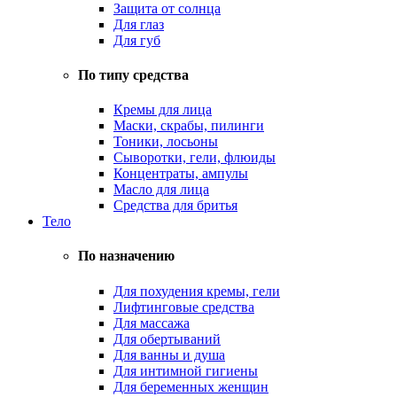
Защита от солнца
Для глаз
Для губ
По типу средства
Кремы для лица
Маски, скрабы, пилинги
Тоники, лосьоны
Сыворотки, гели, флюиды
Концентраты, ампулы
Масло для лица
Средства для бритья
Тело
По назначению
Для похудения кремы, гели
Лифтинговые средства
Для массажа
Для обертываний
Для ванны и душа
Для интимной гигиены
Для беременных женщин