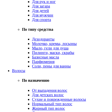
Для рук и ног
Для загара
Для детей
Для мужчин
Для спорта
По типу средства
Дезодоранты
Молочко, кремы, лосьоны
Мыло, гели для душа
Пилинги, маски, скрабы
Базисные масла
Парфюмерия
Соли, пены для ванны
Волосы
По назначению
От выпадения волос
Для детских волос
Сухие и поврежденные волосы
Нормальный тип волос
Жирный тип волос