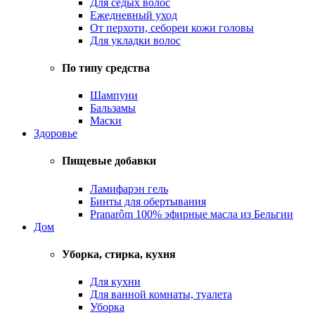
Для седых волос
Ежедневный уход
От перхоти, себореи кожи головы
Для укладки волос
По типу средства
Шампуни
Бальзамы
Маски
Здоровье
Пищевые добавки
Ламифарэн гель
Бинты для обертывания
Pranarôm 100% эфирные масла из Бельгии
Дом
Уборка, стирка, кухня
Для кухни
Для ванной комнаты, туалета
Уборка