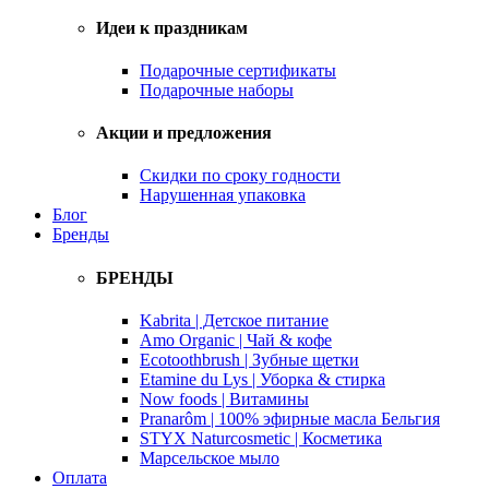
Идеи к праздникам
Подарочные сертификаты
Подарочные наборы
Акции и предложения
Скидки по сроку годности
Нарушенная упаковка
Блог
Бренды
БРЕНДЫ
Kabrita | Детское питание
Amo Organic | Чай & кофе
Ecotoothbrush | Зубные щетки
Etamine du Lys | Уборка & стирка
Now foods | Витамины
Pranarôm | 100% эфирные масла Бельгия
STYX Naturcosmetic | Косметика
Марсельское мыло
Оплата