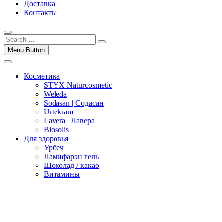
Доставка
Контакты
Menu Button
Косметика
STYX Naturcosmetic
Weleda
Sodasan | Содасан
Urtekram
Lavera | Лавера
Biosolis
Для здоровья
Урбеч
Ламифарэн гель
Шоколад / какао
Витамины