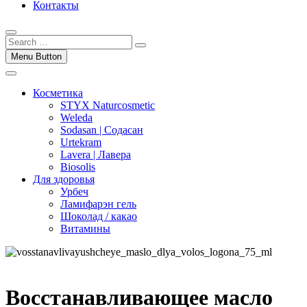
Контакты
Menu Button
Косметика
STYX Naturcosmetic
Weleda
Sodasan | Содасан
Urtekram
Lavera | Лавера
Biosolis
Для здоровья
Урбеч
Ламифарэн гель
Шоколад / какао
Витамины
Восстанавливающее масло