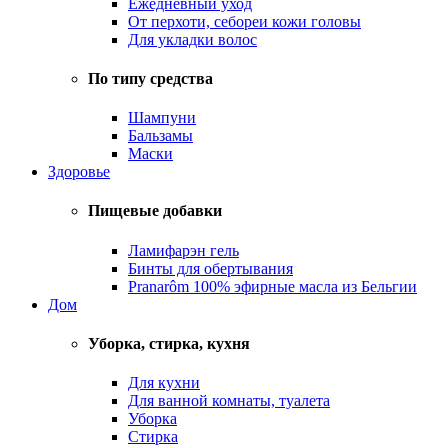
Ежедневный уход
От перхоти, себореи кожи головы
Для укладки волос
По типу средства
Шампуни
Бальзамы
Маски
Здоровье
Пищевые добавки
Ламифарэн гель
Бинты для обертывания
Pranarôm 100% эфирные масла из Бельгии
Дом
Уборка, стирка, кухня
Для кухни
Для ванной комнаты, туалета
Уборка
Стирка