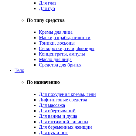
Для глаз
Для губ
По типу средства
Кремы для лица
Маски, скрабы, пилинги
Тоники, лосьоны
Сыворотки, гели, флюиды
Концентраты, ампулы
Масло для лица
Средства для бритья
Тело
По назначению
Для похудения кремы, гели
Лифтинговые средства
Для массажа
Для обертываний
Для ванны и душа
Для интимной гигиены
Для беременных женщин
Для рук и ног