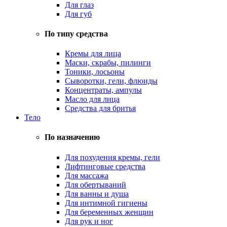
Для глаз
Для губ
По типу средства
Кремы для лица
Маски, скрабы, пилинги
Тоники, лосьоны
Сыворотки, гели, флюиды
Концентраты, ампулы
Масло для лица
Средства для бритья
Тело
По назначению
Для похудения кремы, гели
Лифтинговые средства
Для массажа
Для обертываний
Для ванны и душа
Для интимной гигиены
Для беременных женщин
Для рук и ног