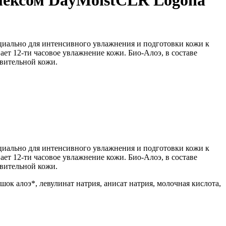
лексом DayMoistCLR Logona
циально для интенсивного увлажнения и подготовки кожи к
т 12-ти часовое увлажнение кожи. Био-Алоэ, в составе
твительной кожи.
циально для интенсивного увлажнения и подготовки кожи к
т 12-ти часовое увлажнение кожи. Био-Алоэ, в составе
твительной кожи.
ок алоэ*, левулинат натрия, анисат натрия, молочная кислота,