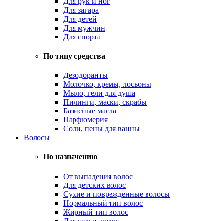
Для рук и ног
Для загара
Для детей
Для мужчин
Для спорта
По типу средства
Дезодоранты
Молочко, кремы, лосьоны
Мыло, гели для душа
Пилинги, маски, скрабы
Базисные масла
Парфюмерия
Соли, пены для ванны
Волосы
По назначению
От выпадения волос
Для детских волос
Сухие и поврежденные волосы
Нормальный тип волос
Жирный тип волос
Для седых волос