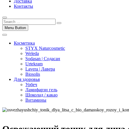
Доставка
Контакты
Menu Button
Косметика
STYX Naturcosmetic
Weleda
Sodasan | Содасан
Urtekram
Lavera | Лавера
Biosolis
Для здоровья
Урбеч
Ламифарэн гель
Шоколад / какао
Витамины