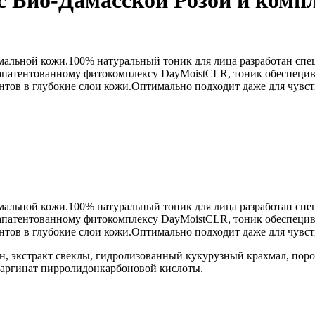
c Био-Дамасской Розой и комп
мальной кожи.100% натуральный тоник для лица разработан спе
апатентованному фитокомплексу DayMoistCLR, тоник обеспецивае
нтов в глубокие слои кожи.Оптимально подходит даже для чувс
мальной кожи.100% натуральный тоник для лица разработан спе
апатентованному фитокомплексу DayMoistCLR, тоник обеспецивае
нтов в глубокие слои кожи.Оптимально подходит даже для чувс
н, экстракт свеклы, гидролизованный кукурузный крахмал, порош
иларгинат пирролидонкарбоновой кислоты.