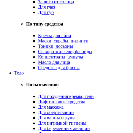
Защита от солнца
Для глаз
Для губ
По типу средства
Кремы для лица
Маски, скрабы, пилинги
Тоники, лосьоны
Сыворотки, гели, флюиды
Концентраты, ампулы
Масло для лица
Средства для бритья
Тело
По назначению
Для похудения кремы, гели
Лифтинговые средства
Для массажа
Для обертываний
Для ванны и душа
Для интимной гигиены
Для беременных женщин