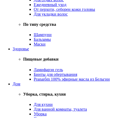
Ежедневный уход
От перхоти, себореи кожи головы
Для укладки волос
По типу средства
Шампуни
Бальзамы
Маски
Здоровье
Пищевые добавки
Ламифарэн гель
Бинты для обертывания
Pranarôm 100% эфирные масла из Бельгии
Дом
Уборка, стирка, кухня
Для кухни
Для ванной комнаты, туалета
Уборка