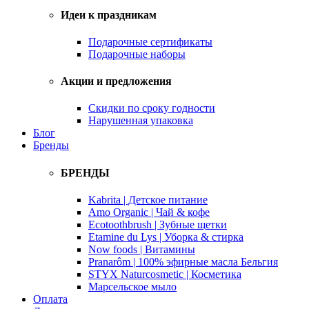
Идеи к праздникам
Подарочные сертификаты
Подарочные наборы
Акции и предложения
Скидки по сроку годности
Нарушенная упаковка
Блог
Бренды
БРЕНДЫ
Kabrita | Детское питание
Amo Organic | Чай & кофе
Ecotoothbrush | Зубные щетки
Etamine du Lys | Уборка & стирка
Now foods | Витамины
Pranarôm | 100% эфирные масла Бельгия
STYX Naturcosmetic | Косметика
Марсельское мыло
Оплата