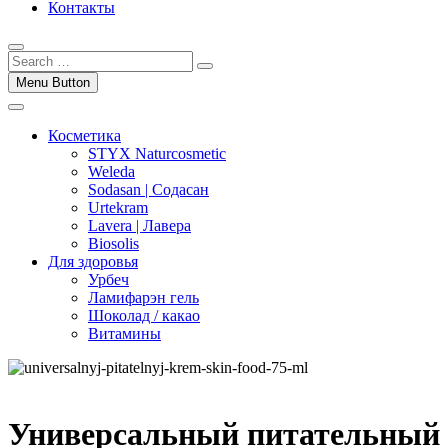
Контакты
Menu Button
Косметика
STYX Naturcosmetic
Weleda
Sodasan | Содасан
Urtekram
Lavera | Лавера
Biosolis
Для здоровья
Урбеч
Ламифарэн гель
Шоколад / какао
Витамины
Универсальный питательный 