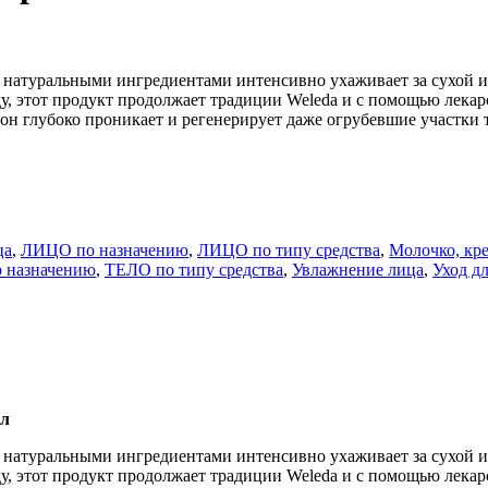
атуральными ингредиентами интенсивно ухаживает за сухой и о
оду, этот продукт продолжает традиции Weleda и с помощью лека
н глубоко проникает и регенерирует даже огрубевшие участки те
ца
,
ЛИЦО по назначению
,
ЛИЦО по типу средства
,
Молочко, кре
 назначению
,
ТЕЛО по типу средства
,
Увлажнение лица
,
Уход д
мл
атуральными ингредиентами интенсивно ухаживает за сухой и о
оду, этот продукт продолжает традиции Weleda и с помощью лека