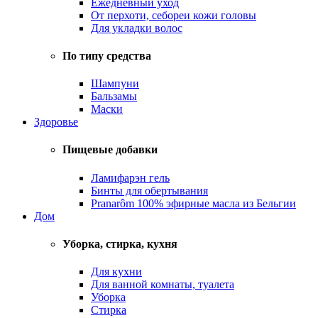
Ежедневный уход
От перхоти, себореи кожи головы
Для укладки волос
По типу средства
Шампуни
Бальзамы
Маски
Здоровье
Пищевые добавки
Ламифарэн гель
Бинты для обертывания
Pranarôm 100% эфирные масла из Бельгии
Дом
Уборка, стирка, кухня
Для кухни
Для ванной комнаты, туалета
Уборка
Стирка