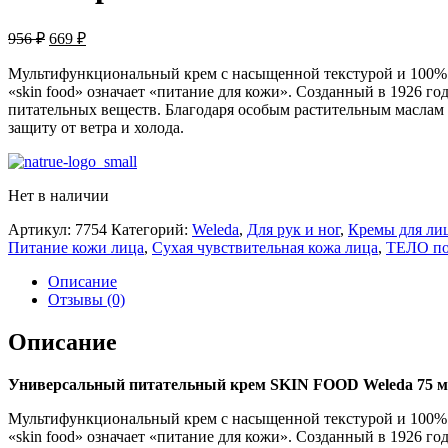
Первоначальная
Текущая
956
₽
669
₽
цена
цена:
составляла
Мультифункциональный крем с насыщенной текстурой и 100% н
669 ₽.
«skin food» означает «питание для кожи». Созданный в 1926 г
956 ₽.
питательных веществ. Благодаря особым растительным маслам о
защиту от ветра и холода.
Нет в наличии
Артикул:
7754
Категорий:
Weleda
,
Для рук и ног
,
Кремы для ли
Питание кожи лица
,
Сухая чувствительная кожа лица
,
ТЕЛО по
Описание
Отзывы (0)
Описание
Универсальный питательный крем SKIN FOOD Weleda 75 
Мультифункциональный крем с насыщенной текстурой и 100% н
«skin food» означает «питание для кожи». Созданный в 1926 г