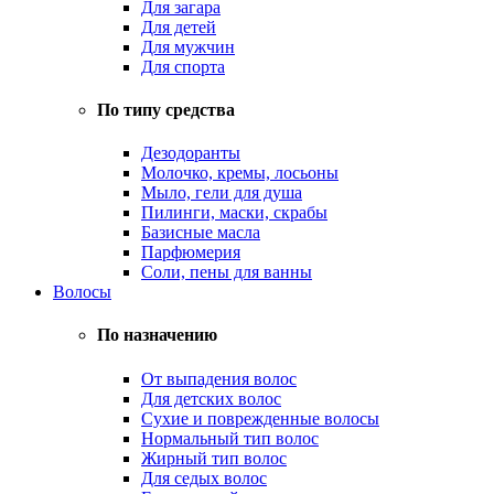
Для загара
Для детей
Для мужчин
Для спорта
По типу средства
Дезодоранты
Молочко, кремы, лосьоны
Мыло, гели для душа
Пилинги, маски, скрабы
Базисные масла
Парфюмерия
Соли, пены для ванны
Волосы
По назначению
От выпадения волос
Для детских волос
Сухие и поврежденные волосы
Нормальный тип волос
Жирный тип волос
Для седых волос