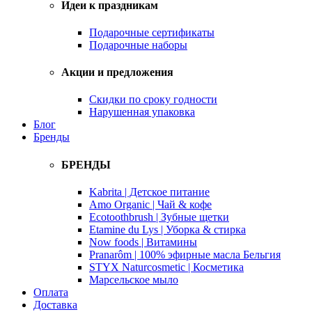
Идеи к праздникам
Подарочные сертификаты
Подарочные наборы
Акции и предложения
Скидки по сроку годности
Нарушенная упаковка
Блог
Бренды
БРЕНДЫ
Kabrita | Детское питание
Amo Organic | Чай & кофе
Ecotoothbrush | Зубные щетки
Etamine du Lys | Уборка & стирка
Now foods | Витамины
Pranarôm | 100% эфирные масла Бельгия
STYX Naturcosmetic | Косметика
Марсельское мыло
Оплата
Доставка