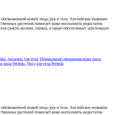
безвоженной кожей лица, рук и тела. Английское название
рственных растений помогает коже восполнить недостаток
ла (локти, колени, пятки), а также обеспечивает длительную
мы, лосьоны для тела
,
Нормальная смешанная кожа лица
,
ля лица Weleda
,
Уход для тела Weleda
безвоженной кожей лица, рук и тела. Английское название
рственных растений помогает коже восполнить недостаток