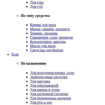
Для глаз
Для губ
По типу средства
Кремы для лица
Маски, скрабы, пилинги
Тоники, лосьоны
Сыворотки, гели, флюиды
Концентраты, ампулы
Масло для лица
Средства для бритья
Тело
По назначению
Для похудения кремы, гели
Лифтинговые средства
Для массажа
Для обертываний
Для ванны и душа
Для интимной гигиены
Для беременных женщин
Для рук и ног