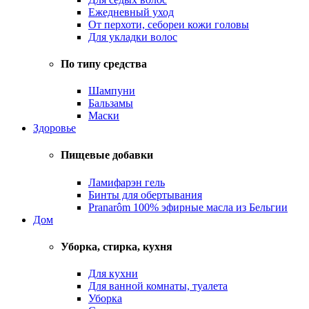
Ежедневный уход
От перхоти, себореи кожи головы
Для укладки волос
По типу средства
Шампуни
Бальзамы
Маски
Здоровье
Пищевые добавки
Ламифарэн гель
Бинты для обертывания
Pranarôm 100% эфирные масла из Бельгии
Дом
Уборка, стирка, кухня
Для кухни
Для ванной комнаты, туалета
Уборка