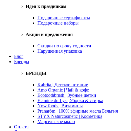
Идеи к праздникам
Подарочные сертификаты
Подарочные наборы
Акции и предложения
Скидки по сроку годности
Нарушенная упаковка
Блог
Бренды
БРЕНДЫ
Kabrita | Детское питание
Amo Organic | Чай & кофе
Ecotoothbrush | Зубные щетки
Etamine du Lys | Уборка & стирка
Now foods | Витамины
Pranarôm | 100% эфирные масла Бельгия
STYX Naturcosmetic | Косметика
Марсельское мыло
Оплата