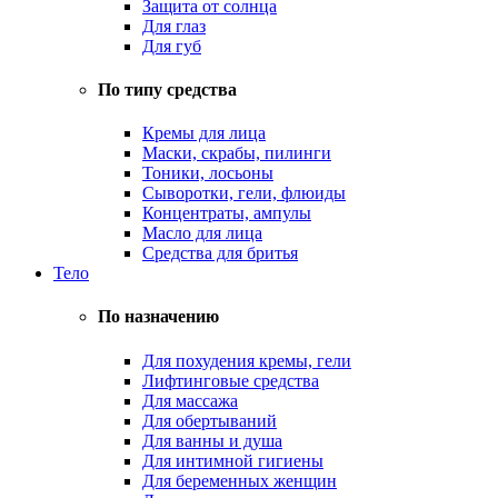
Защита от солнца
Для глаз
Для губ
По типу средства
Кремы для лица
Маски, скрабы, пилинги
Тоники, лосьоны
Сыворотки, гели, флюиды
Концентраты, ампулы
Масло для лица
Средства для бритья
Тело
По назначению
Для похудения кремы, гели
Лифтинговые средства
Для массажа
Для обертываний
Для ванны и душа
Для интимной гигиены
Для беременных женщин