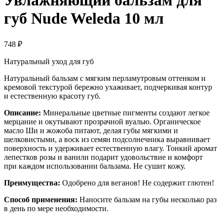
Увлажняющий бальзам для
губ Nude Weleda 10 мл
748
₽
Натуральный уход для губ
Натуральный бальзам с мягким перламутровым оттенком и
кремовой текстурой бережно ухаживает, подчеркивая контур
и естественную красоту губ.
Описание:
Минеральные цветные пигменты создают легкое
мерцание и окутывают прозрачной вуалью. Органическое
масло Ши и жожоба питают, делая губы мягкими и
шелковистыми, а воск из семян подсолнечника выравнивает
поверхность и удерживает естественную влагу. Тонкий аромат
лепестков розы и ванили подарит удовольствие и комфорт
при каждом использовании бальзама. Не сушит кожу.
Преимущества:
Одобрено для веганов! Не содержит глютен!
Способ применения:
Наносите бальзам на губы несколько раз
в день по мере необходимости.