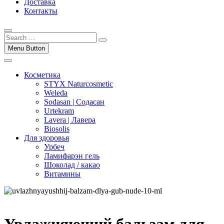
Доставка
Контакты
Menu Button
Косметика
STYX Naturcosmetic
Weleda
Sodasan | Содасан
Urtekram
Lavera | Лавера
Biosolis
Для здоровья
Урбеч
Ламифарэн гель
Шоколад / какао
Витамины