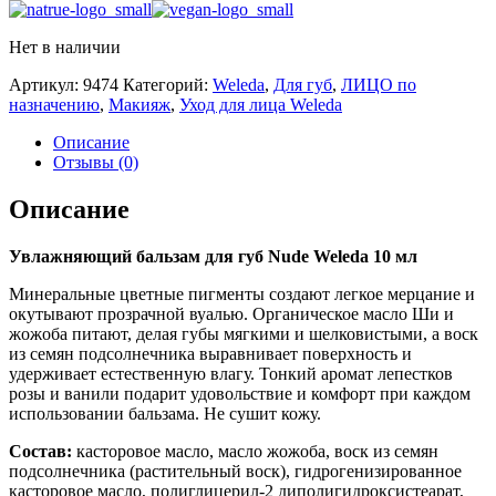
Нет в наличии
Артикул:
9474
Категорий:
Weleda
,
Для губ
,
ЛИЦО по
назначению
,
Макияж
,
Уход для лица Weleda
Описание
Отзывы (0)
Описание
Увлажняющий бальзам для губ Nude Weleda 10 мл
Минеральные цветные пигменты создают легкое мерцание и
окутывают прозрачной вуалью. Органическое масло Ши и
жожоба питают, делая губы мягкими и шелковистыми, а воск
из семян подсолнечника выравнивает поверхность и
удерживает естественную влагу. Тонкий аромат лепестков
розы и ванили подарит удовольствие и комфорт при каждом
использовании бальзама. Не сушит кожу.
Состав:
касторовое масло, масло жожоба, воск из семян
подсолнечника (растительный воск), гидрогенизированное
касторовое масло, полиглицерил-2 диполигидроксистеарат,