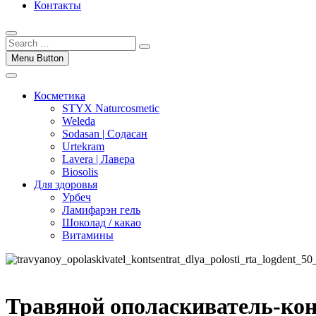
Контакты
Menu Button
Косметика
STYX Naturcosmetic
Weleda
Sodasan | Содасан
Urtekram
Lavera | Лавера
Biosolis
Для здоровья
Урбеч
Ламифарэн гель
Шоколад / какао
Витамины
Травяной ополаскиватель-кон