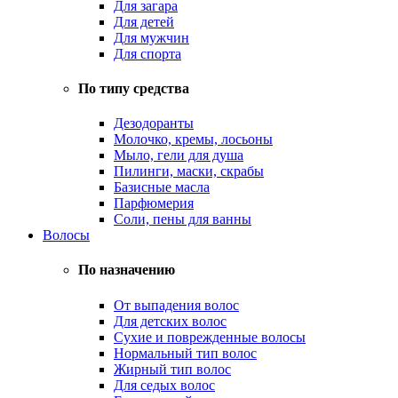
Для загара
Для детей
Для мужчин
Для спорта
По типу средства
Дезодоранты
Молочко, кремы, лосьоны
Мыло, гели для душа
Пилинги, маски, скрабы
Базисные масла
Парфюмерия
Соли, пены для ванны
Волосы
По назначению
От выпадения волос
Для детских волос
Сухие и поврежденные волосы
Нормальный тип волос
Жирный тип волос
Для седых волос