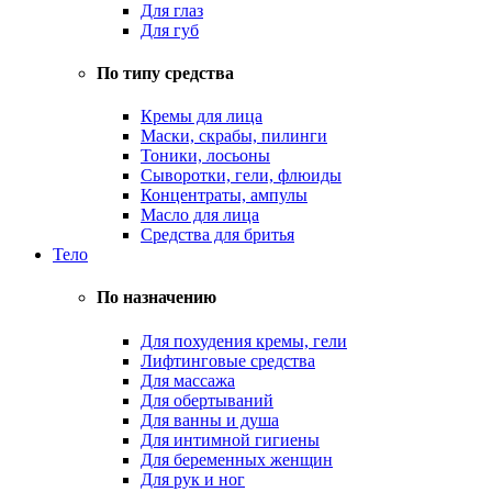
Для глаз
Для губ
По типу средства
Кремы для лица
Маски, скрабы, пилинги
Тоники, лосьоны
Сыворотки, гели, флюиды
Концентраты, ампулы
Масло для лица
Средства для бритья
Тело
По назначению
Для похудения кремы, гели
Лифтинговые средства
Для массажа
Для обертываний
Для ванны и душа
Для интимной гигиены
Для беременных женщин
Для рук и ног