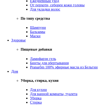
Ежедневный уход
От перхоти, себореи кожи головы
Для укладки волос
По типу средства
Шампуни
Бальзамы
Маски
Здоровье
Пищевые добавки
Ламифарэн гель
Бинты для обертывания
Pranarôm 100% эфирные масла из Бельгии
Дом
Уборка, стирка, кухня
Для кухни
Для ванной комнаты, туалета
Уборка
Стирка