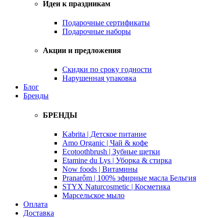
Идеи к праздникам
Подарочные сертификаты
Подарочные наборы
Акции и предложения
Скидки по сроку годности
Нарушенная упаковка
Блог
Бренды
БРЕНДЫ
Kabrita | Детское питание
Amo Organic | Чай & кофе
Ecotoothbrush | Зубные щетки
Etamine du Lys | Уборка & стирка
Now foods | Витамины
Pranarôm | 100% эфирные масла Бельгия
STYX Naturcosmetic | Косметика
Марсельское мыло
Оплата
Доставка