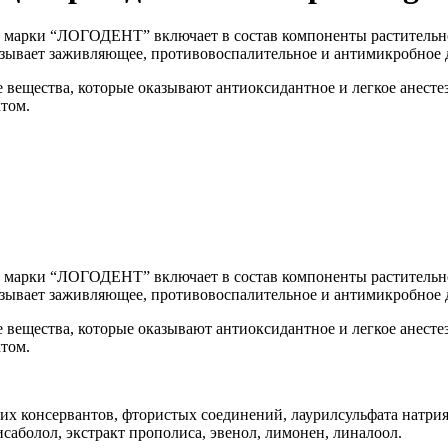
ой марки “ЛОГОДЕНТ” включает в состав компоненты раститель
азывает заживляющее, противовоспалительное и антимикробное д
 вещества, которые оказывают антиоксидантное и легкое анест
том.
ой марки “ЛОГОДЕНТ” включает в состав компоненты раститель
азывает заживляющее, противовоспалительное и антимикробное д
 вещества, которые оказывают антиоксидантное и легкое анест
том.
х консервантов, фтористых соединений, лаурилсульфата натрия.
исаболол, экстракт прополиса, эвенол, лимонен, линалоол.