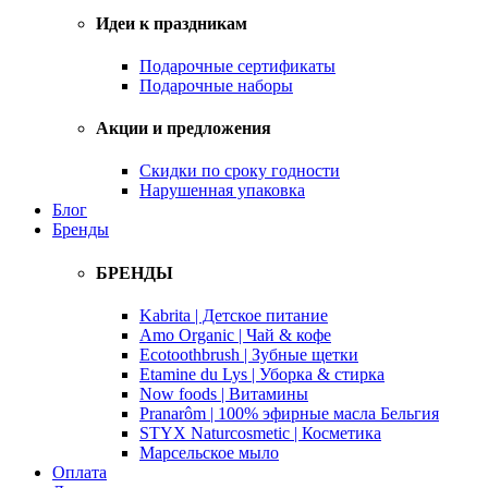
Идеи к праздникам
Подарочные сертификаты
Подарочные наборы
Акции и предложения
Скидки по сроку годности
Нарушенная упаковка
Блог
Бренды
БРЕНДЫ
Kabrita | Детское питание
Amo Organic | Чай & кофе
Ecotoothbrush | Зубные щетки
Etamine du Lys | Уборка & стирка
Now foods | Витамины
Pranarôm | 100% эфирные масла Бельгия
STYX Naturcosmetic | Косметика
Марсельское мыло
Оплата