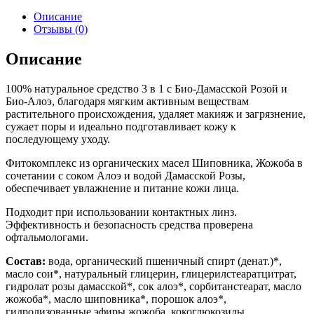
Описание
Отзывы (0)
Описание
100% натуральное средство 3 в 1 с Био-Дамасской Розой и
Био-Алоэ, благодаря мягким активным веществам
растительного происхождения, удаляет макияж и загрязнение,
сужает поры и идеально подготавливает кожу к
последующему уходу.
Фитокомплекс из органических масел Шиповника, Жожоба в
сочетании с соком Алоэ и водой Дамасской Розы,
обеспечивает увлажнение и питание кожи лица.
Подходит при использовании контактных линз.
Эффективность и безопасность средства проверена
офтальмологами.
Состав:
вода, органический пшеничный спирт (денат.)*,
масло сои*, натуральный глицерин, глицерилстеаратцитрат,
гидролат розы дамасской*, сок алоэ*, сорбитанстеарат, масло
жожоба*, масло шиповника*, порошок алоэ*,
гидролизованные эфиры жожоба, кокоглюкозиды,