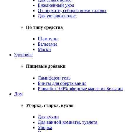
Ежедневный уход
От перхоти, себореи кожи головы
Для укладки волос
По типу средства
Шампуни
Бальзамы
Маски
Здоровье
Пищевые добавки
Ламифарэн гель
Бинты для обертывания
Pranarôm 100% эфирные масла из Бельгии
Дом
Уборка, стирка, кухня
Для кухни
Для ванной комнаты, туалета
Уборка