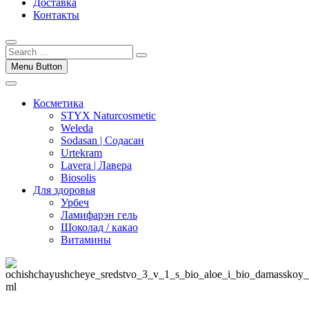
Доставка
Контакты
Menu Button
Косметика
STYX Naturcosmetic
Weleda
Sodasan | Содасан
Urtekram
Lavera | Лавера
Biosolis
Для здоровья
Урбеч
Ламифарэн гель
Шоколад / какао
Витамины