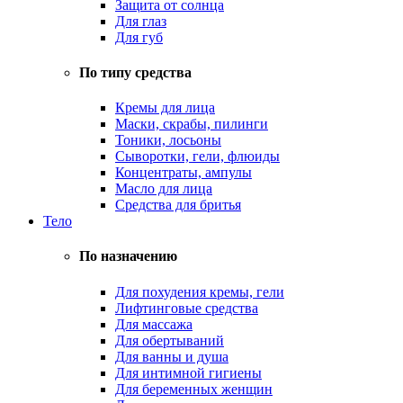
Защита от солнца
Для глаз
Для губ
По типу средства
Кремы для лица
Маски, скрабы, пилинги
Тоники, лосьоны
Сыворотки, гели, флюиды
Концентраты, ампулы
Масло для лица
Средства для бритья
Тело
По назначению
Для похудения кремы, гели
Лифтинговые средства
Для массажа
Для обертываний
Для ванны и душа
Для интимной гигиены
Для беременных женщин