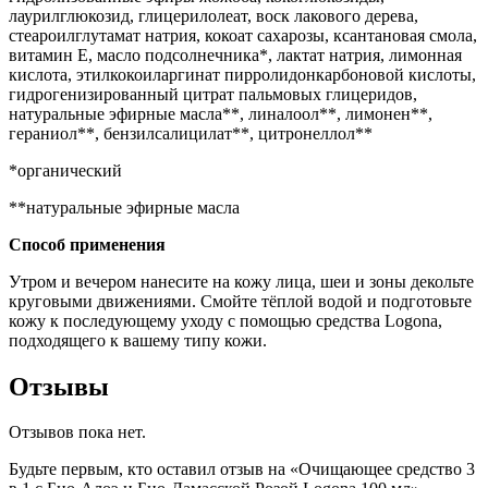
лаурилглюкозид, глицерилолеат, воск лакового дерева,
стеароилглутамат натрия, кокоат сахарозы, ксантановая смола,
витамин Е, масло подсолнечника*, лактат натрия, лимонная
кислота, этилкокоиларгинат пирролидонкарбоновой кислоты,
гидрогенизированный цитрат пальмовых глицеридов,
натуральные эфирные масла**, линалоол**, лимонен**,
гераниол**, бензилсалицилат**, цитронеллол**
*органический
**натуральные эфирные масла
Способ применения
Утром и вечером нанесите на кожу лица, шеи и зоны декольте
круговыми движениями. Смойте тёплой водой и подготовьте
кожу к последующему уходу с помощью средства Logona,
подходящего к вашему типу кожи.
Отзывы
Отзывов пока нет.
Будьте первым, кто оставил отзыв на «Очищающее средство 3