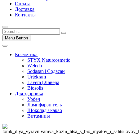
Оплата
Доставка
Контакты
Menu Button
Косметика
STYX Naturcosmetic
Weleda
Sodasan | Содасан
Urtekram
Lavera | Лавера
Biosolis
Для здоровья
Урбеч
Ламифарэн гель
Шоколад / какао
Витамины