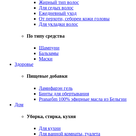
Жирный тип волос
Для седых волос
Ежедневный уход
От перхоти, себореи кожи головы
Для укладки волос
По типу средства
Шампуни
Бальзамы
Маски
Здоровье
Пищевые добавки
Ламифарэн гель
Бинты для обертывания
Pranarôm 100% эфирные масла из Бельгии
Дом
Уборка, стирка, кухня
Для кухни
Для ванной комнаты, туалета