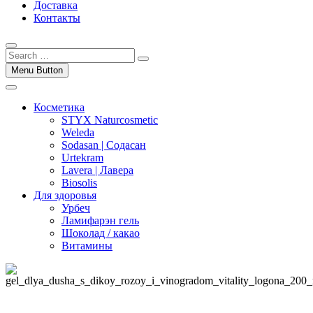
Доставка
Контакты
Menu Button
Косметика
STYX Naturcosmetic
Weleda
Sodasan | Содасан
Urtekram
Lavera | Лавера
Biosolis
Для здоровья
Урбеч
Ламифарэн гель
Шоколад / какао
Витамины