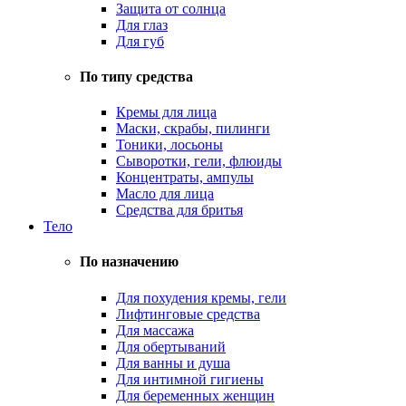
Защита от солнца
Для глаз
Для губ
По типу средства
Кремы для лица
Маски, скрабы, пилинги
Тоники, лосьоны
Сыворотки, гели, флюиды
Концентраты, ампулы
Масло для лица
Средства для бритья
Тело
По назначению
Для похудения кремы, гели
Лифтинговые средства
Для массажа
Для обертываний
Для ванны и душа
Для интимной гигиены
Для беременных женщин