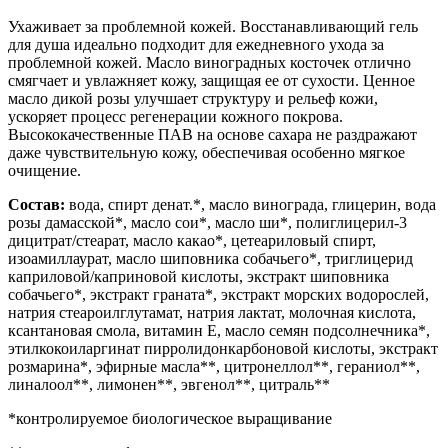
Ухаживает за проблемной кожей. Восстанавливающий гель
для душа идеально подходит для ежедневного ухода за
проблемной кожей. Масло виноградных косточек отлично
смягчает и увлажняет кожу, защищая ее от сухости. Ценное
масло дикой розы улучшает структуру и рельеф кожи,
ускоряет процесс регенерации кожного покрова.
Высококачественные ПАВ на основе сахара не раздражают
даже чувствительную кожу, обеспечивая особенно мягкое
очищение.
Состав:
вода, спирт денат.*, масло винограда, глицерин, вода
розы дамасской*, масло сои*, масло ши*, полиглицерил-3
дицитрат/стеарат, масло какао*, цетеариловый спирт,
изоамиллаурат, масло шиповника собачьего*, триглицерид
каприловой/каприновой кислоты, экстракт шиповника
собачьего*, экстракт граната*, экстракт морских водорослей,
натрия стеароилглутамат, натрия лактат, молочная кислота,
ксантановая смола, витамин Е, масло семян подсолнечника*,
этилкокоиларгинат пирролидонкарбоновой кислоты, экстракт
розмарина*, эфирные масла**, цитронеллол**, гераниол**,
линалоол**, лимонен**, эвгенол**, цитраль**
*контролируемое биологическое выращивание