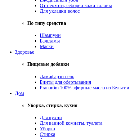
От перхоти, себореи кожи головы
Для укладки волос
По типу средства
Шампуни
Бальзамы
Маски
Здоровье
Пищевые добавки
Ламифарэн гель
Бинты для обертывания
Pranarôm 100% эфирные масла из Бельгии
Дом
Уборка, стирка, кухня
Для кухни
Для ванной комнаты, туалета
Уборка
Стирка