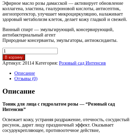
Эфирное масло розы дамасской — активирует обновление
коллагена, эластина, гиалуроновой кислоты, антисептик,
ангиопротектор, улучшает микроциркуляцию, налаживает
здоровый метаболизм клеток, делает кожу гладкой и свежей.
Винный спирт — эмульгирующий, консервирующий,
антибактериальный агент
Природные консерванты, эмульгаторы, антиоксиданты.
Количество
товара
В корзину
Тоник
Артикул:
20114
Категория:
Розовый сад Интенсив
для
лица
Описание
с
Отзывы (0)
гидролатом
розы
Описание
Розовый
сад
Тоник для лица с гидролатом розы — “Розовый сад
Интенсив”
Освежает кожу, устраняя раздражение, отечность, сосудистый
рисунок, дарит лицу праздничный эффект. Оказывает
сосудоукрепляющее, противоотечное действие,