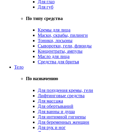
Для глаз
Для губ
По типу средства
Кремы для лица
Маски, скрабы, пилинги
Тоники, лосьоны
Сыворотки, гели, флюиды
Концентраты, ампулы
Масло для лица
Средства для бритья
Тело
По назначению
Для похудения кремы, гели
Лифтинговые средства
Для массажа
Для обертываний
Для ванны и душа
Для интимной гигиены
Для беременных женщин
Для рук и ног