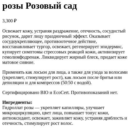
розы Розовый сад
3,300
₽
Освежает кожу, устраняя раздражение, отечность, сосудистый
рисунок, дарит лицу праздничный эффект. Оказывает
сосудоукрепляющее, противоотечное действие,
восстанавливает тургор, освежает, регенерирует эпидермис,
купирует симптомы стрессовых реакций кожи, активизирует
гемолимфодренаж. Ликвидирует жирный блеск, придает коже
матовое сияние.
Применять как лосьон для лица, а также для ухода за волосами
(укрепляет, стимулирует рост), как лосьон после бритья или
депиляции и для компрессов (50:50 с водой).
Сертифицировано BIO и EcoCert. Противопоказаний нет.
Ингредиенты:
Гидроллат розы — укрепляет капилляры, улучшает
микроциркуляцию, цвет лица, повышает тонус кожи,
антиоксидант, освежает, заживляет кожу, устраняя дряблость и
отечность, стимулирует рост волос.