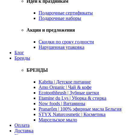
Идеи к праздникам
Подарочные сертификаты
Подарочные наборы
Акции и предложения
Скидки по сроку годности
Нарушенная упаковка
Блог
Бренды
БРЕНДЫ
Kabrita | Детское питание
Amo Organic | Чай & кофе
Ecotoothbrush | Зубные щетки
Etamine du Lys | Уборка & стирка
Now foods | Витамины
Pranarôm | 100% эфирные масла Бельгия
STYX Naturcosmetic | Косметика
Марсельское мыло
Оплата
Доставка