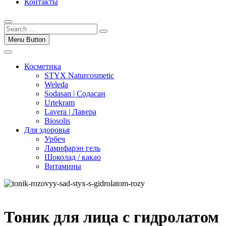
Контакты
Menu Button
Косметика
STYX Naturcosmetic
Weleda
Sodasan | Содасан
Urtekram
Lavera | Лавера
Biosolis
Для здоровья
Урбеч
Ламифарэн гель
Шоколад / какао
Витамины
Тоник для лица с гидролатом