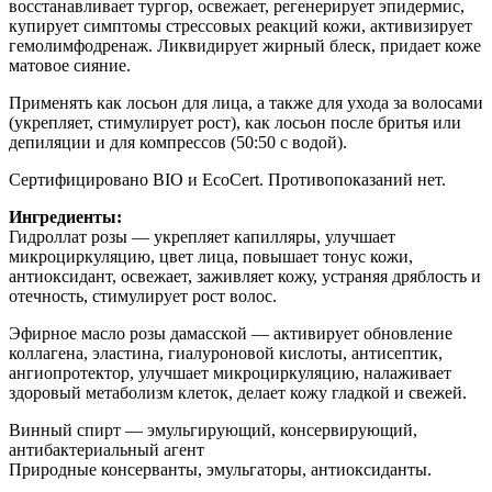
восстанавливает тургор, освежает, регенерирует эпидермис,
купирует симптомы стрессовых реакций кожи, активизирует
гемолимфодренаж. Ликвидирует жирный блеск, придает коже
матовое сияние.
Применять как лосьон для лица, а также для ухода за волосами
(укрепляет, стимулирует рост), как лосьон после бритья или
депиляции и для компрессов (50:50 с водой).
Сертифицировано BIO и EcoCert. Противопоказаний нет.
Ингредиенты:
Гидроллат розы — укрепляет капилляры, улучшает
микроциркуляцию, цвет лица, повышает тонус кожи,
антиоксидант, освежает, заживляет кожу, устраняя дряблость и
отечность, стимулирует рост волос.
Эфирное масло розы дамасской — активирует обновление
коллагена, эластина, гиалуроновой кислоты, антисептик,
ангиопротектор, улучшает микроциркуляцию, налаживает
здоровый метаболизм клеток, делает кожу гладкой и свежей.
Винный спирт — эмульгирующий, консервирующий,
антибактериальный агент
Природные консерванты, эмульгаторы, антиоксиданты.