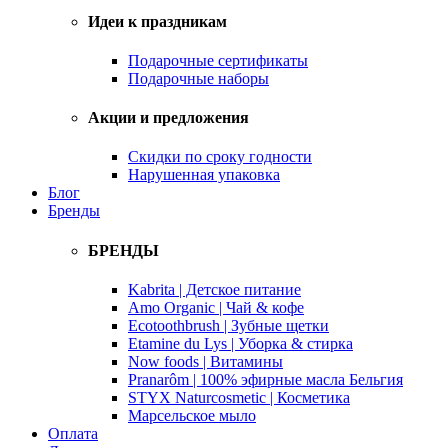
Идеи к праздникам
Подарочные сертификаты
Подарочные наборы
Акции и предложения
Скидки по сроку годности
Нарушенная упаковка
Блог
Бренды
БРЕНДЫ
Kabrita | Детское питание
Amo Organic | Чай & кофе
Ecotoothbrush | Зубные щетки
Etamine du Lys | Уборка & стирка
Now foods | Витамины
Pranarôm | 100% эфирные масла Бельгия
STYX Naturcosmetic | Косметика
Марсельское мыло
Оплата