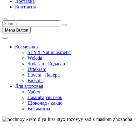
Доставка
Контакты
Menu Button
Косметика
STYX Naturcosmetic
Weleda
Sodasan | Содасан
Urtekram
Lavera | Лавера
Biosolis
Для здоровья
Урбеч
Ламифарэн гель
Шоколад / какао
Витамины