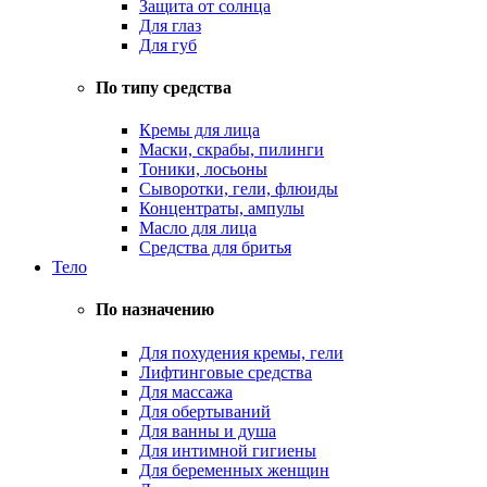
Защита от солнца
Для глаз
Для губ
По типу средства
Кремы для лица
Маски, скрабы, пилинги
Тоники, лосьоны
Сыворотки, гели, флюиды
Концентраты, ампулы
Масло для лица
Средства для бритья
Тело
По назначению
Для похудения кремы, гели
Лифтинговые средства
Для массажа
Для обертываний
Для ванны и душа
Для интимной гигиены
Для беременных женщин