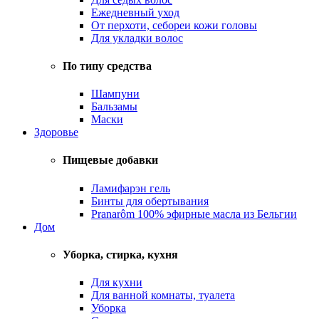
Ежедневный уход
От перхоти, себореи кожи головы
Для укладки волос
По типу средства
Шампуни
Бальзамы
Маски
Здоровье
Пищевые добавки
Ламифарэн гель
Бинты для обертывания
Pranarôm 100% эфирные масла из Бельгии
Дом
Уборка, стирка, кухня
Для кухни
Для ванной комнаты, туалета
Уборка