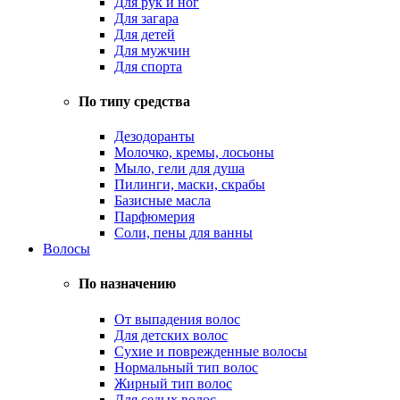
Для рук и ног
Для загара
Для детей
Для мужчин
Для спорта
По типу средства
Дезодоранты
Молочко, кремы, лосьоны
Мыло, гели для душа
Пилинги, маски, скрабы
Базисные масла
Парфюмерия
Соли, пены для ванны
Волосы
По назначению
От выпадения волос
Для детских волос
Сухие и поврежденные волосы
Нормальный тип волос
Жирный тип волос
Для седых волос